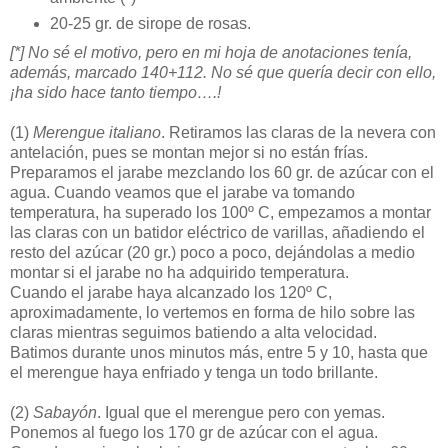
20-25 gr. de sirope de rosas.
[*] No sé el motivo, pero en mi hoja de anotaciones tenía,
además, marcado 140+112. No sé que quería decir con ello,
¡ha sido hace tanto tiempo….!
(1)
Merengue italiano
. Retiramos las claras de la nevera con
antelación, pues se montan mejor si no están frías.
Preparamos el jarabe mezclando los 60 gr. de azúcar con el
agua. Cuando veamos que el jarabe va tomando
temperatura, ha superado los 100º C, empezamos a montar
las claras con un batidor eléctrico de varillas, añadiendo el
resto del azúcar (20 gr.) poco a poco, dejándolas a medio
montar si el jarabe no ha adquirido temperatura.
Cuando el jarabe haya alcanzado los 120º C,
aproximadamente, lo vertemos en forma de hilo sobre las
claras mientras seguimos batiendo a alta velocidad.
Batimos durante unos minutos más, entre 5 y 10, hasta que
el merengue haya enfriado y tenga un todo brillante.
(2)
Sabayón
. Igual que el merengue pero con yemas.
Ponemos al fuego los 170 gr de azúcar con el agua.