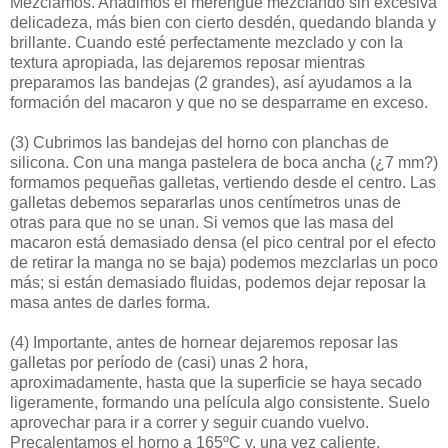
Mezclamos. Añadimos el merengue mezclando sin excesiva
delicadeza, más bien con cierto desdén, quedando blanda y
brillante. Cuando esté perfectamente mezclado y con la
textura apropiada, las dejaremos reposar mientras
preparamos las bandejas (2 grandes), así ayudamos a la
formación del macaron y que no se desparrame en exceso.
(3)
Cubrimos las bandejas del horno con planchas de
silicona. Con una manga pastelera de boca ancha (¿7 mm?)
formamos pequeñas galletas, vertiendo desde el centro. Las
galletas debemos separarlas unos centímetros unas de
otras para que no se unan. Si vemos que las masa del
macaron está demasiado densa (el pico central por el efecto
de retirar la manga no se baja) podemos mezclarlas un poco
más; si están demasiado fluidas, podemos dejar reposar la
masa antes de darles forma.
(4)
Importante, antes de hornear dejaremos reposar las
galletas por período de (casi) unas 2 hora,
aproximadamente, hasta que la superficie se haya secado
ligeramente, formando una película algo consistente. Suelo
aprovechar para ir a correr y seguir cuando vuelvo.
Precalentamos el horno a 165ºC y, una vez caliente,