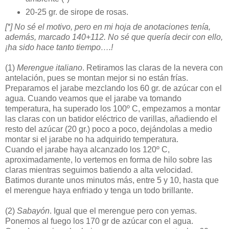
20-25 gr. de sirope de rosas.
[*] No sé el motivo, pero en mi hoja de anotaciones tenía,
además, marcado 140+112. No sé que quería decir con ello,
¡ha sido hace tanto tiempo….!
(1)
Merengue italiano
. Retiramos las claras de la nevera con
antelación, pues se montan mejor si no están frías.
Preparamos el jarabe mezclando los 60 gr. de azúcar con el
agua. Cuando veamos que el jarabe va tomando
temperatura, ha superado los 100º C, empezamos a montar
las claras con un batidor eléctrico de varillas, añadiendo el
resto del azúcar (20 gr.) poco a poco, dejándolas a medio
montar si el jarabe no ha adquirido temperatura.
Cuando el jarabe haya alcanzado los 120º C,
aproximadamente, lo vertemos en forma de hilo sobre las
claras mientras seguimos batiendo a alta velocidad.
Batimos durante unos minutos más, entre 5 y 10, hasta que
el merengue haya enfriado y tenga un todo brillante.
(2)
Sabayón
. Igual que el merengue pero con yemas.
Ponemos al fuego los 170 gr de azúcar con el agua.