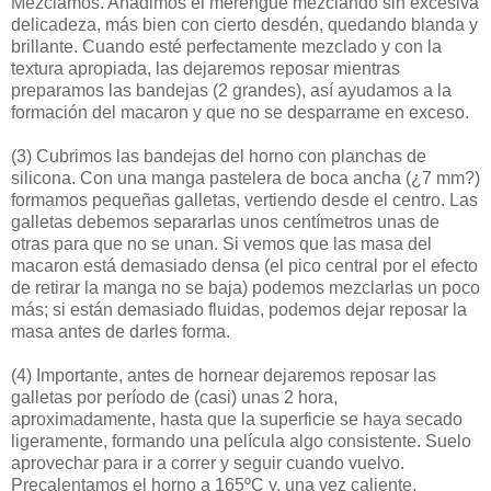
Mezclamos. Añadimos el merengue mezclando sin excesiva
delicadeza, más bien con cierto desdén, quedando blanda y
brillante. Cuando esté perfectamente mezclado y con la
textura apropiada, las dejaremos reposar mientras
preparamos las bandejas (2 grandes), así ayudamos a la
formación del macaron y que no se desparrame en exceso.
(3)
Cubrimos las bandejas del horno con planchas de
silicona. Con una manga pastelera de boca ancha (¿7 mm?)
formamos pequeñas galletas, vertiendo desde el centro. Las
galletas debemos separarlas unos centímetros unas de
otras para que no se unan. Si vemos que las masa del
macaron está demasiado densa (el pico central por el efecto
de retirar la manga no se baja) podemos mezclarlas un poco
más; si están demasiado fluidas, podemos dejar reposar la
masa antes de darles forma.
(4)
Importante, antes de hornear dejaremos reposar las
galletas por período de (casi) unas 2 hora,
aproximadamente, hasta que la superficie se haya secado
ligeramente, formando una película algo consistente. Suelo
aprovechar para ir a correr y seguir cuando vuelvo.
Precalentamos el horno a 165ºC y, una vez caliente,