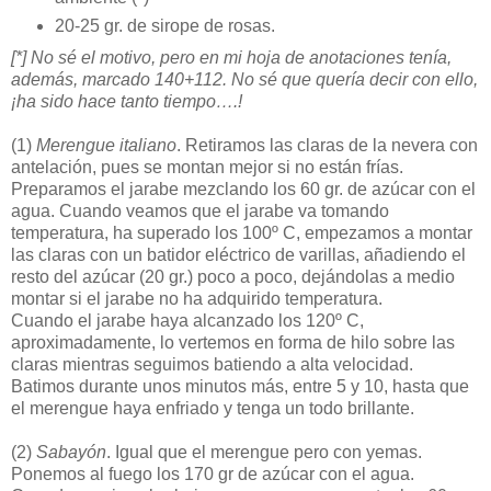
20-25 gr. de sirope de rosas.
[*] No sé el motivo, pero en mi hoja de anotaciones tenía,
además, marcado 140+112. No sé que quería decir con ello,
¡ha sido hace tanto tiempo….!
(1)
Merengue italiano
. Retiramos las claras de la nevera con
antelación, pues se montan mejor si no están frías.
Preparamos el jarabe mezclando los 60 gr. de azúcar con el
agua. Cuando veamos que el jarabe va tomando
temperatura, ha superado los 100º C, empezamos a montar
las claras con un batidor eléctrico de varillas, añadiendo el
resto del azúcar (20 gr.) poco a poco, dejándolas a medio
montar si el jarabe no ha adquirido temperatura.
Cuando el jarabe haya alcanzado los 120º C,
aproximadamente, lo vertemos en forma de hilo sobre las
claras mientras seguimos batiendo a alta velocidad.
Batimos durante unos minutos más, entre 5 y 10, hasta que
el merengue haya enfriado y tenga un todo brillante.
(2)
Sabayón
. Igual que el merengue pero con yemas.
Ponemos al fuego los 170 gr de azúcar con el agua.