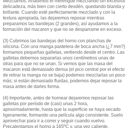
Mezclamos. Añadimos el merengue mezclando sin excesiva
delicadeza, más bien con cierto desdén, quedando blanda y
brillante. Cuando esté perfectamente mezclado y con la
textura apropiada, las dejaremos reposar mientras
preparamos las bandejas (2 grandes), así ayudamos a la
formación del macaron y que no se desparrame en exceso.
(3)
Cubrimos las bandejas del horno con planchas de
silicona. Con una manga pastelera de boca ancha (¿7 mm?)
formamos pequeñas galletas, vertiendo desde el centro. Las
galletas debemos separarlas unos centímetros unas de
otras para que no se unan. Si vemos que las masa del
macaron está demasiado densa (el pico central por el efecto
de retirar la manga no se baja) podemos mezclarlas un poco
más; si están demasiado fluidas, podemos dejar reposar la
masa antes de darles forma.
(4)
Importante, antes de hornear dejaremos reposar las
galletas por período de (casi) unas 2 hora,
aproximadamente, hasta que la superficie se haya secado
ligeramente, formando una película algo consistente. Suelo
aprovechar para ir a correr y seguir cuando vuelvo.
Precalentamos el horno a 165ºC y, una vez caliente,