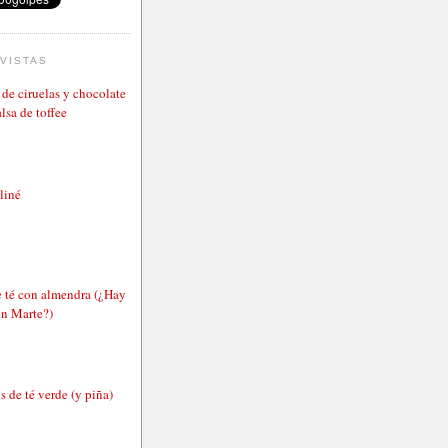
VISTAS
de ciruelas y chocolate
lsa de toffee
aliné
e té con almendra (¿Hay
en Marte?)
 de té verde (y piña)