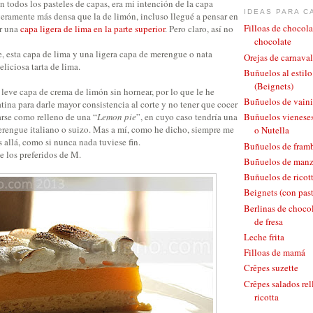
todos los pasteles de capas, era mi intención de la capa
IDEAS PARA C
igeramente más densa que la de limón, incluso llegué a pensar en
Filloas de chocola
er una
capa ligera de lima en la parte superior
. Pero claro, así no
chocolate
, esta capa de lima y una ligera capa de merengue o nata
Orejas de carnaval
liciosa tarta de lima.
Buñuelos al estil
(Beignets)
leve capa de crema de limón sin hornear, por lo que le he
Buñuelos de vaini
ina para darle mayor consistencia al corte y no tener que cocer
arse como relleno de una “
Lemon pie
”, en cuyo caso tendría una
Buñuelos vieneses
rengue italiano o suizo. Mas a mí, como he dicho, siempre me
o Nutella
 allá, como si nunca nada tuviese fin.
Buñuelos de fram
de los preferidos de M.
Buñuelos de man
Buñuelos de ricott
Beignets (con pas
Berlinas de chocol
de fresa
Leche frita
Filloas de mamá
Crêpes suzette
Crêpes salados rel
ricotta