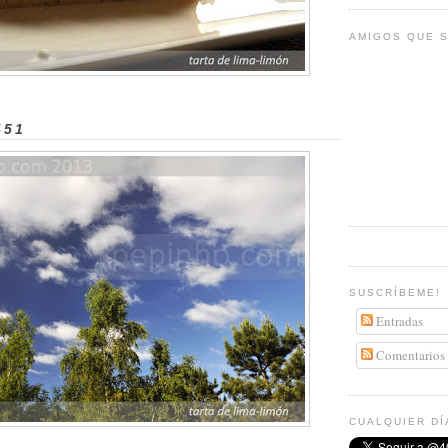
AMIGOS QUE S
451
SUSCRÍBEME!
Entradas
Comentarios
CUALQUIER DÍ