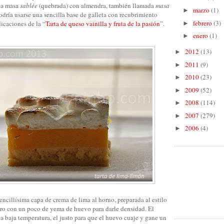
na masa
sablée
(quebrada) con almendra, también llamada
masa
marzo
(1)
►
podría usarse una sencilla base de galleta con recubrimiento
febrero
(3)
dicaciones de la “
Tarta de queso vainilla y fruta de la pasión
”.
►
enero
(1)
►
2012
(13)
►
2011
(9)
►
2010
(23)
►
2009
(52)
►
2008
(114)
►
2007
(279)
►
2006
(4)
►
encillísima capa de crema de lima al horno, preparada al estilo
ero con un poco de yema de huevo para darle densidad. El
a baja temperatura, el justo para que el huevo cuaje y gane un