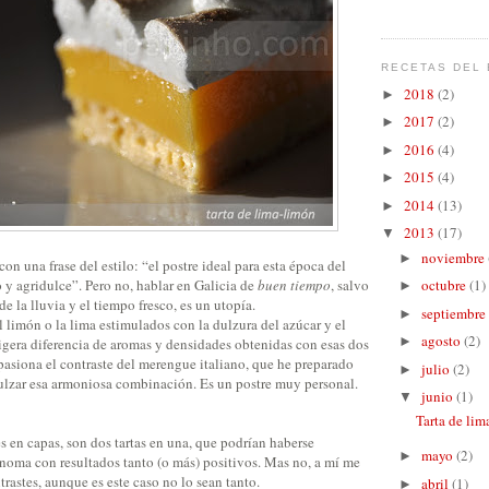
RECETAS DEL 
2018
(2)
►
2017
(2)
►
2016
(4)
►
2015
(4)
►
2014
(13)
►
2013
(17)
▼
noviembre
►
n una frase del estilo: “el postre ideal para esta época del
o y agridulce”. Pero no, hablar en Galicia de
buen tiempo
, salvo
octubre
(1)
►
e la lluvia y el tiempo fresco, es un utopía.
septiembre
►
 limón o la lima estimulados con la dulzura del azúcar y el
agosto
(2)
►
igera diferencia de aromas y densidades obtenidas con esas dos
pasiona el contraste del merengue italiano, que he preparado
julio
(2)
►
lzar esa armoniosa combinación. Es un postre muy personal.
junio
(1)
▼
Tarta de li
 en capas, son dos tartas en una, que podrían haberse
mayo
(2)
►
noma con resultados tanto (o más) positivos. Mas no, a mí me
trastes, aunque es este caso no lo sean tanto.
abril
(1)
►