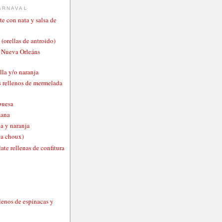
ARNAVAL
te con nata y salsa de
 (orellas de antroido)
o Nueva Orleáns
lla y/o naranja
 rellenos de mermelada
buesa
zana
a y naranja
ta choux)
ate rellenas de confitura
lenos de espinacas y