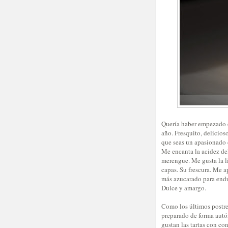
Quería haber empezado co
año. Fresquito, delicios
que seas un apasionado d
Me encanta la acidez del
merengue. Me gusta la l
capas. Su frescura. Me a
más azucarado para endu
Dulce y amargo.
Como los últimos postres
preparado de forma autó
gustan las tartas con con