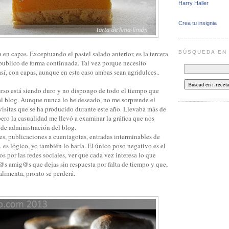
Harry Haller
Crea tu insignia
BÚSQUEDA E
 en capas. Exceptuando el pastel salado anterior, es la tercera
 publico de forma continuada. Tal vez porque necesito
 así, con capas, aunque en este caso ambas sean agridulces.
.
urso está siendo duro y no dispongo de todo el tiempo que
 al blog. Aunque nunca lo he deseado, no me sorprende el
isitas que se ha producido durante este año. Llevaba más de
pero la casualidad me llevó a examinar la gráfica que nos
 de administración del blog.
les, publicaciones a cuentagotas, entradas interminables de
es lógico, yo también lo haría. El único poso negativo es el
os por las redes sociales, ver que cada vez interesa lo que
c@s amig@s que dejas sin respuesta por falta de tiempo y que,
limenta, pronto se perderá.