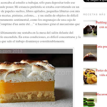
cercaba al estudio a trabajar, sólo para depositar todo ese
nde poner. Mi estancia preferida se estaba convirtiendo en un
 de papeles sueltos, libros apilados, pequeñas libretas con mis
RECETAS MÁS 
 recetas, pinturas, colores,… y un sinfín de objetos de difícil
 puramente sentimental, como los engranajes de una caja de
Pudding 
Comptine d'un autre été…” si hacemos girar el mecanismo que
con sa
 últimamente me sentaba en la mesa del salón delante del
tele encendida. En estas condiciones, es difícil concentrarse y la
la que sale el trabajo disminuye considerablemente.
Tarta pr
Pastas d
vida 
Macarons