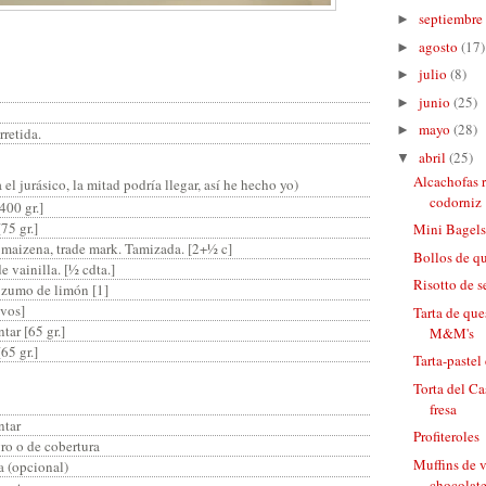
septiembre
►
agosto
(17)
►
julio
(8)
►
junio
(25)
►
mayo
(28)
►
retida.
abril
(25)
▼
Alcachofas 
 el jurásico, la mitad podría llegar, así he hecho yo)
codorniz
400 gr.]
75 gr.]
Mini Bagel
 maizena, trade mark. Tamizada. [2+½ c]
Bollos de q
e vainilla. [½ cdta.]
Risotto de s
 zumo de limón [1]
evos]
Tarta de que
tar [65 gr.]
M&M's
65 gr.]
Tarta-pastel
Torta del Ca
fresa
ntar
Profiteroles
ro o de cobertura
Muffins de v
a (opcional)
chocolate