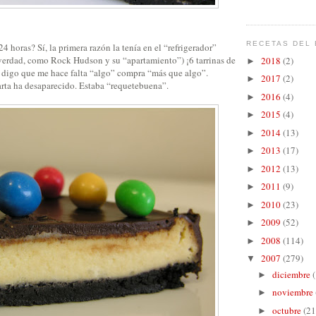
RECETAS DEL 
4 horas? Sí, la primera razón la tenía en el “refrigerador”
erdad, como Rock Hudson y su “apartamiento”) ¡6 tarrinas de
2018
(2)
►
e
digo que me hace falta “algo” compra “más que algo”.
2017
(2)
►
arta ha desaparecido. Estaba “requetebuena”.
2016
(4)
►
2015
(4)
►
2014
(13)
►
2013
(17)
►
2012
(13)
►
2011
(9)
►
2010
(23)
►
2009
(52)
►
2008
(114)
►
2007
(279)
▼
diciembre
►
noviembre
►
octubre
(21
►