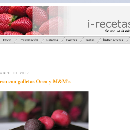
Inicio
Presentación
Salados
Postres
Tartas
Índice recetas
 ABRIL DE 2007
ueso con galletas Oreo y M&M's