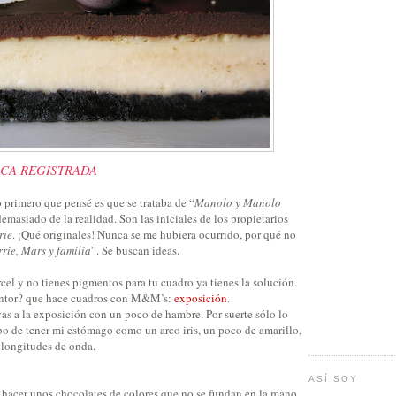
CA REGISTRADA
o primero que pensé es que se trataba de “
Manolo y Manolo
emasiado de la realidad. Son las iniciales de los propietarios
rie
. ¡Qué originales! Nunca se me hubiera ocurrido, por qué no
rie, Mars y familia
”. Se buscan ideas.
árcel y no tienes pigmentos para tu cuadro ya tienes la solución.
intor? que hace cuadros con M&M’s:
exposición
.
vas a la exposición con un poco de hambre. Por suerte sólo lo
 de tener mi estómago como un arco iris, un poco de amarillo,
 longitudes de onda.
ASÍ SOY
: hacer unos chocolates de colores que no se fundan en la mano.