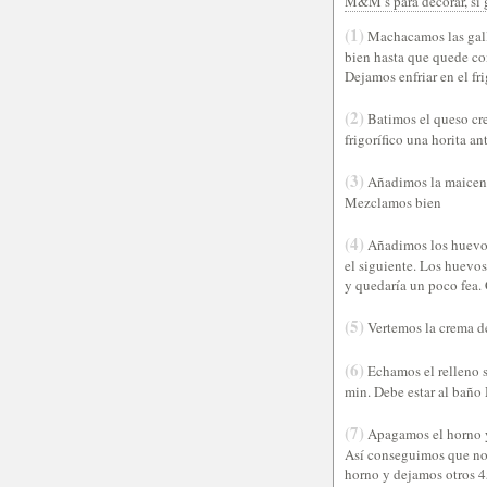
M&M’s para decorar, si 
(1)
Machacamos las gall
bien hasta que quede co
Dejamos enfriar en el fr
(2)
Batimos el queso cre
frigorífico una horita ant
(3)
Añadimos la maicena,
Mezclamos bien
(4)
Añadimos los huevos
el siguiente. Los huevos 
y quedaría un poco fea.
(5)
Vertemos la crema de
(6)
Echamos el relleno 
min. Debe estar al baño
(7)
Apagamos el horno y,
Así conseguimos que no 
horno y dejamos otros 4