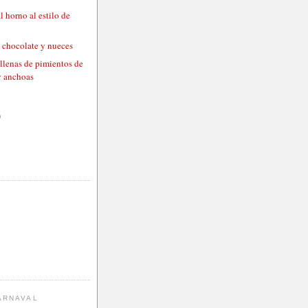
l horno al estilo de
n chocolate y nueces
llenas de pimientos de
y anchoas
)
ARNAVAL