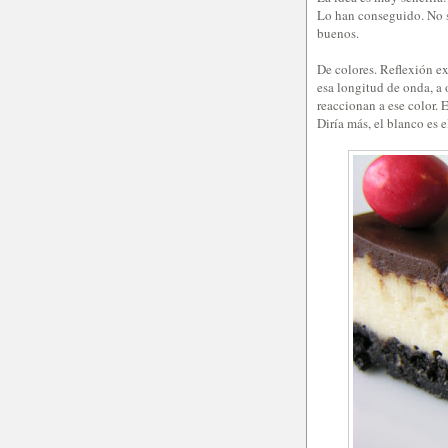
Lo han conseguido. No se
buenos.
De colores. Reflexión exi
esa longitud de onda, a 
reaccionan a ese color. 
Diría más, el blanco es 