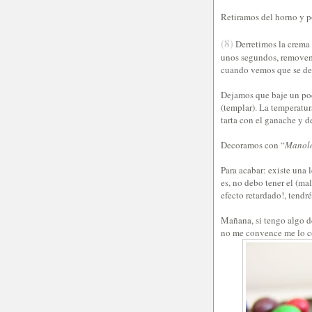
Retiramos del horno y po
(8)
Derretimos la crema
unos segundos, removem
cuando vemos que se der
Dejamos que baje un poc
(templar). La temperatur
tarta con el ganache y d
Decoramos con “
Manolo
Para acabar: existe una
es, no debo tener el (mal
efecto retardado!, tendr
Mañana, si tengo algo de
no me convence me lo 