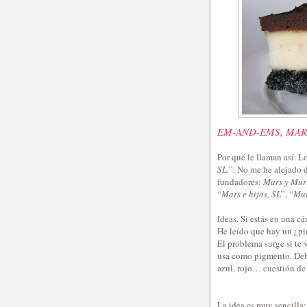
EM-AND-EMS, MAR
Por qué le llaman así. L
SL.
”. No me he alejado d
fundadores:
Mars y Mur
“
Mars e hijos, SL
”, “
Mur
Ideas. Si estás en una c
He leído que hay un ¿p
El problema surge si te 
usa como pigmento. Debo
azul, rojo… cuestión de
La idea es muy sencilla