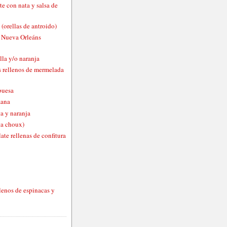
te con nata y salsa de
 (orellas de antroido)
o Nueva Orleáns
lla y/o naranja
 rellenos de mermelada
buesa
zana
a y naranja
ta choux)
ate rellenas de confitura
lenos de espinacas y