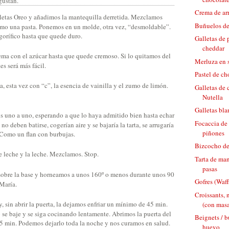
gustan.
Crema de ar
etas Oreo y añadimos la mantequilla derretida. Mezclamos
Buñuelos d
mo una pasta. Ponemos en un molde, otra vez, “desmoldable”.
igorífico hasta que quede duro.
Galletas de 
cheddar
ma con el azúcar hasta que quede cremoso. Si lo quitamos del
Merluza en s
es será más fácil.
Pastel de ch
 esta vez con “c”, la esencia de vainilla y el zumo de limón.
Galletas de 
Nutella
Galletas bl
 uno a uno, esperando a que lo haya admitido bien hasta echar
Focaccia de 
no deben batirse, cogerían aire y se bajaría la tarta, se arrugaría
piñones
 Como un flan con burbujas.
Bizcocho de
 leche y la leche. Mezclamos. Stop.
Tarta de ma
pasas
sobre la base y horneamos a unos 160º o menos durante unos 90
Gofres (Waffl
 María.
Croissants, 
 sin abrir la puerta, la dejamos enfriar un mínimo de 45 min.
(con masa
se baje y se siga cocinando lentamente. Abrimos la puerta del
Beignets / b
5 min. Podemos dejarlo toda la noche y nos curamos en salud.
huevo