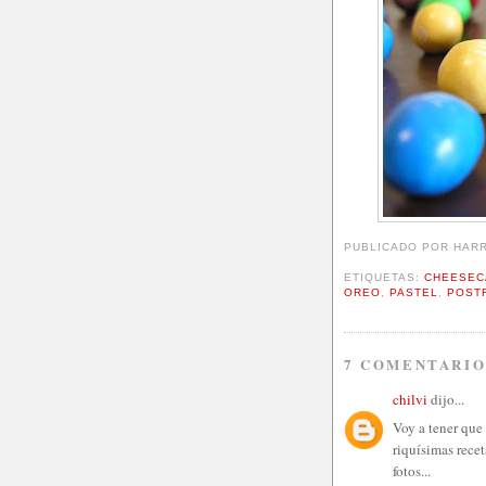
PUBLICADO POR
HAR
ETIQUETAS:
CHEESEC
OREO
,
PASTEL
,
POST
7 COMENTARIO
chilvi
dijo...
Voy a tener que
riquísimas recet
fotos...