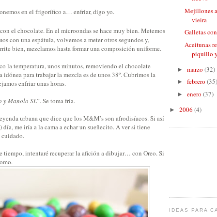
Mejillones a
nemos en el frigorífico a… enfriar, digo yo.
vieira
 con el chocolate. En el microondas se hace muy bien. Metemos
Galletas co
os con una espátula, volvemos a meter otros segundos y,
Aceitunas re
rite bien, mezclamos hasta formar una composición uniforme.
piquillo 
o la temperatura, unos minutos, removiendo el chocolate
marzo
(32)
►
a idónea para trabajar la mezcla es de unos 38º. Cubrimos la
febrero
(35
►
ejamos enfriar unas horas.
enero
(37)
►
 y Manolo SL
”. Se toma fría.
2006
(4)
►
 leyenda urbana que dice que los M&M’s son afrodisíacos. Si así
) día, me iría a la cama a echar un sueñecito. A ver si tiene
é cuidado.
 tiempo, intentaré recuperar la afición a dibujar… con Oreo. Si
como.
IDEAS PARA C