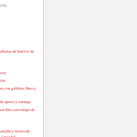
(16)
rellenas de huevos de
s
ueso
etas
so con galletas Oreo y
 de queso y naranja
sar frita con sirope de
ainilla y trozos de
 / magdal...