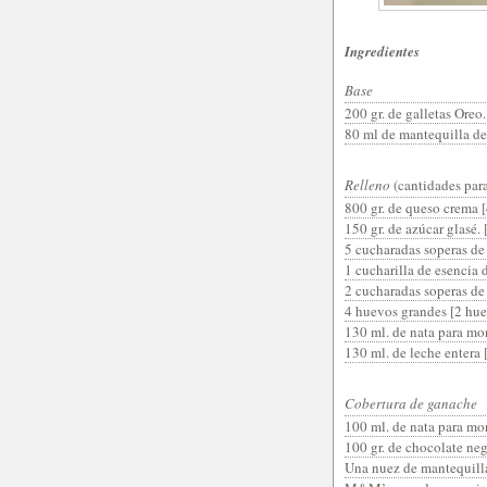
Ingredientes
Base
200 gr. de galletas Oreo.
80 ml de mantequilla der
Relleno
(cantidades para
800 gr. de queso crema [
150 gr. de azúcar glasé. [
5 cucharadas soperas de
1 cucharilla de esencia d
2 cucharadas soperas de
4 huevos grandes [2 hu
130 ml. de nata para mon
130 ml. de leche entera [
Cobertura de ganache
100 ml. de nata para mo
100 gr. de chocolate neg
Una nuez de mantequill