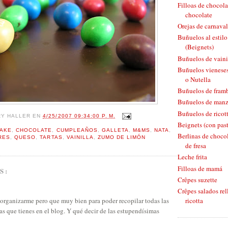
Filloas de chocola
chocolate
Orejas de carnaval
Buñuelos al estil
(Beignets)
Buñuelos de vaini
Buñuelos vieneses
o Nutella
Buñuelos de fram
Buñuelos de man
Buñuelos de ricott
RY HALLER
EN
4/25/2007 09:34:00 P. M.
Beignets (con pas
AKE
,
CHOCOLATE
,
CUMPLEAÑOS
,
GALLETA
,
M&MS
,
NATA
,
Berlinas de chocol
RES
,
QUESO
,
TARTAS
,
VAINILLA
,
ZUMO DE LIMÓN
de fresa
Leche frita
Filloas de mamá
S:
Crêpes suzette
Crêpes salados rel
ricotta
 organizarme pero que muy bien para poder recopilar todas las
as que tienes en el blog. Y qué decir de las estupendísimas