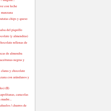
roz con leche
e manzana
patatas chips y queso
alsa del piquillo
ocolate (y almendras)
chocolate rellenas de
ancas de almendra
aceitunas negras y
 claras y chocolate
nzana con arándanos y
es) (II)
napolitanas, caracolas
 madre...
uñuelos / churros de