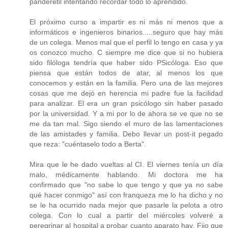
panderetil intentando recordar todo lo aprendido.
El próximo curso a impartir es ni más ni menos que a
informáticos e ingenieros binarios.....seguro que hay más
de un colega. Menos mal que el perfil lo tengo en casa y ya
os conozco mucho. C siempre me dice que si no hubiera
sido filóloga tendría que haber sido PSicóloga. Eso que
piensa que están todos de atar, al menos los que
conocemos y están en la familia. Pero una de las mejores
cosas que me dejó en herencia mi padre fue la facilidad
para analizar. El era un gran psicólogo sin haber pasado
por la universidad. Y a mi por lo de ahora se ve que no se
me da tan mal. Sigo siendo el muro de las lamentaciones
de las amistades y familia. Debo llevar un post-it pegado
que reza: "cuéntaselo todo a Berta".
Mira que le he dado vueltas al CI. El viernes tenía un día
malo, médicamente hablando. Mi doctora me ha
confirmado que "no sabe lo que tengo y que ya no sabe
qué hacer conmigo" así con franqueza me lo ha dicho y no
se le ha ocurrido nada mejor que pasarle la pelota a otro
colega. Con lo cual a partir del miércoles volveré a
peregrinar al hospital a probar cuanto aparato hay. Fijo que