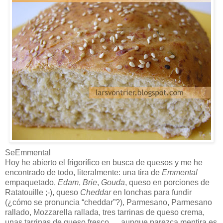
SeEmmental
Hoy he abierto el frigorífico en busca de quesos y me he
encontrado de todo, literalmente: una tira de
Emmental
empaquetado,
Edam
,
Brie
,
Gouda
, queso en porciones de
Ratatouille ;-), queso
Cheddar
en lonchas para fundir
(¿cómo se pronuncia “cheddar”?), Parmesano, Parmesano
rallado, Mozzarella rallada, tres tarrinas de queso crema,
unas tarrinas de queso fresco,… aunque parezca mentira es