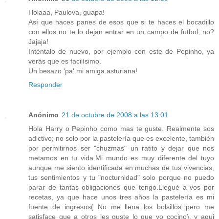
Holaaa, Paulova, guapa!
Así que haces panes de esos que si te haces el bocadillo
con ellos no te lo dejan entrar en un campo de futbol, no?
Jajaja!
Inténtalo de nuevo, por ejemplo con este de Pepinho, ya
verás que es facilísimo.
Un besazo 'pa' mi amiga asturiana!
Responder
Anónimo
21 de octubre de 2008 a las 13:01
Hola Harry o Pepinho como mas te guste. Realmente sos
adictivo; no solo por la pastelería que es excelente, también
por permitirnos ser "chuzmas" un ratito y dejar que nos
metamos en tu vida.Mi mundo es muy diferente del tuyo
aunque me siento identificada en muchas de tus vivencias,
tus sentimientos y tu "nocturnidad" solo porque no puedo
parar de tantas obligaciones que tengo.Llegué a vos por
recetas, ya que hace unos tres años la pastelería es mi
fuente de ingresos( No me llena los bolsillos pero me
satisface que a otros les guste lo que yo cocino), y aqui