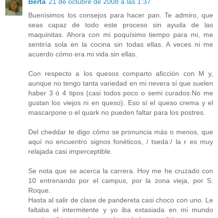
Berta
21 de octubre de 2008 a las 1:37
Buenísimos los consejos para hacer pan. Te admiro, que
seas capaz de todo este proceso sin ayuda de las
maquinitas. Ahora con mi poquísimo tiempo para mi, me
sentiría sola en la cocina sin todas ellas. A veces ni me
acuerdo cómo era mi vida sin ellas.
Con respecto a los quesos comparto aficción con M y,
aunque no tengo tanta variedad en mi nevera sí que suelen
haber 3 ó 4 tipos (casi todos poco o semi curados.No me
gustan los viejos ni en queso). Eso sí el queso crema y el
mascarpone o el quark no pueden faltar para los postres.
Del cheddar te digo cómo se pronuncia más o menos, que
aquí no encuentro signos fonéticos, / tseda:/ la r es muy
relajada casi imperceptible.
Se nota que se acerca la carrera. Hoy me he cruzado con
10 entrenando por el campus, por la zona vieja, por S.
Roque.
Hasta al salir de clase de pandereta casi choco con uno. Le
faltaba el intermitente y yo iba extasiada en mi mundo