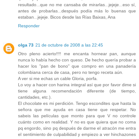
resultado...que no me cansaba de mirarlas...jejeje...eso sí,
antes de probarlas...después podía más lo buenas que
estaban...jejeje. Bicos desde las Rías Baixas, Ana
Responder
olga 73
21 de octubre de 2008 a las 22:45
Otro pleno acierto!!!! me encanta hornear pan, aunque
nunca lo había hecho con queso. De hecho quería probar a
hacer los "pan de bono" que compro en una panadería
colombiana cerca de casa, pero no tengo receta aún.
A ver si me echas un cable Gloria, porfa.
Lo voy a hacer con harina integral así que por favor dime si
tiene alguna recomendación diferente (de tiempo,
cantidades, etc.).
El chocolate es mi perdición. Tengo escondites que hasta la
señora que me ayuda en casa tiene que respetar. No
sabeis las películas que monto para que V no controle
cuánto como en realidad. Y no es que quiera que no coma
pq engordo, sino pq después de darme el atracón me entra
el sentimiento de culpabilidad y empiezo a ver hinchazones