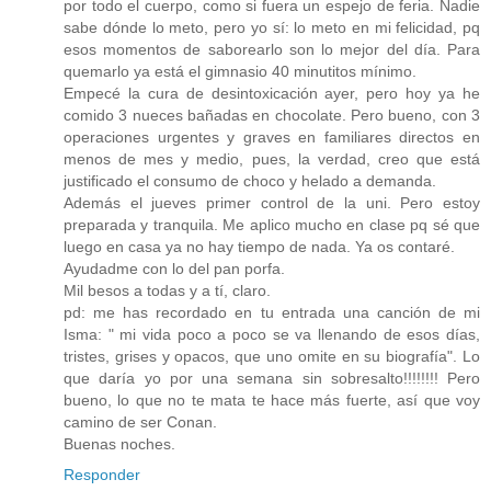
por todo el cuerpo, como si fuera un espejo de feria. Nadie
sabe dónde lo meto, pero yo sí: lo meto en mi felicidad, pq
esos momentos de saborearlo son lo mejor del día. Para
quemarlo ya está el gimnasio 40 minutitos mínimo.
Empecé la cura de desintoxicación ayer, pero hoy ya he
comido 3 nueces bañadas en chocolate. Pero bueno, con 3
operaciones urgentes y graves en familiares directos en
menos de mes y medio, pues, la verdad, creo que está
justificado el consumo de choco y helado a demanda.
Además el jueves primer control de la uni. Pero estoy
preparada y tranquila. Me aplico mucho en clase pq sé que
luego en casa ya no hay tiempo de nada. Ya os contaré.
Ayudadme con lo del pan porfa.
Mil besos a todas y a tí, claro.
pd: me has recordado en tu entrada una canción de mi
Isma: " mi vida poco a poco se va llenando de esos días,
tristes, grises y opacos, que uno omite en su biografía". Lo
que daría yo por una semana sin sobresalto!!!!!!!! Pero
bueno, lo que no te mata te hace más fuerte, así que voy
camino de ser Conan.
Buenas noches.
Responder