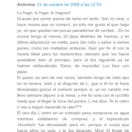
Anónimo
21 de octubre de 2008 a las 12:53
Lo hago, lo hago, lo hagooo!
Gracias por poner panes de tanto en tanto. Son mi vicio, y
hace meses que no compro, ya solo me gusta el que hago
yo, es que quedan tan pocas panaderías de verdad... En mi
cocina tengo al menos 10 tipos distintos de harinas, y mi
última adquisición es malta, para dar color y sabor a ciertos
panes, como las mafaldas sicilianas. Ayer por fin di con la
receta ideal para los bastoncitos, siempre que los hacía
quedaban bien al principio, pero al día siguiente ya se
habían reblandecido. Estos, de maravilla! Los hice con
pipas.
El queso es otro de mis vicios, también tengo de todo tipo
en la nevera, todo y el disgusto de L, que a él no le hace
demasiada gracia el comerlo porque sí, yo en cambio me
llevo siempre alguno a la mesa, y me lío sola con el cuchillo
hasta que al llegar la hora del postre, L me dice: Te lo retiro
o vas a seguir haciendo la rata???
El otro día L entró en un colmado para comprarse un agua
mientras estábamos de compras, y el espectáculo
'chuchero' fue demasiado para mí, porque vi cosas que
hacía años no veía, y le iba diciendo: Mira! El Kojak de