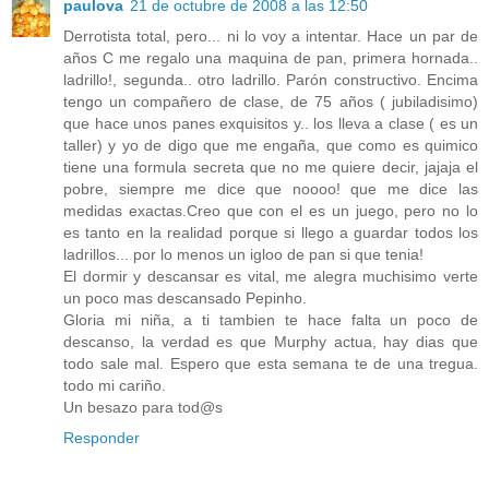
paulova
21 de octubre de 2008 a las 12:50
Derrotista total, pero... ni lo voy a intentar. Hace un par de
años C me regalo una maquina de pan, primera hornada..
ladrillo!, segunda.. otro ladrillo. Parón constructivo. Encima
tengo un compañero de clase, de 75 años ( jubiladisimo)
que hace unos panes exquisitos y.. los lleva a clase ( es un
taller) y yo de digo que me engaña, que como es quimico
tiene una formula secreta que no me quiere decir, jajaja el
pobre, siempre me dice que noooo! que me dice las
medidas exactas.Creo que con el es un juego, pero no lo
es tanto en la realidad porque si llego a guardar todos los
ladrillos... por lo menos un igloo de pan si que tenia!
El dormir y descansar es vital, me alegra muchisimo verte
un poco mas descansado Pepinho.
Gloria mi niña, a ti tambien te hace falta un poco de
descanso, la verdad es que Murphy actua, hay dias que
todo sale mal. Espero que esta semana te de una tregua.
todo mi cariño.
Un besazo para tod@s
Responder