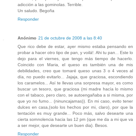
adicción a las gominolas. Terrible.
Un saludo. Begoña
Responder
Anónimo
21 de octubre de 2008 a las 8:40
Que rico debe de estar, ayer mismo estaba pensando en
probar a hacer otro tipo de pan, y voilá!. Ahi tu pan... Este lo
dejo para el viernes, que tengo más tiempo de hacerlo.
Coincido con Maria, el queso es también una de mis
debilidades, creo que tomaré queso unas 3 o 4 veces al
día, no puedo evitarlo... Jajaja, que graciosa, escondiendo
los caramelos... Así te llevas una sorpresa mayor, es como
buscar un tesoro, que graciosa (mi madre hacía lo mismo
con el tabaco, pero claro, se autoengañaba a si misma, por
que yo no fumo... (ninuncajamas)). En mi caso, evito tener
dulces en casa,(solo los hechos por mi, claro), por que la
tentación es muy grande... Poco más, salvo desearte una
cierta somnolencia hacia las 12 pm (que me da a mi que va
a ser mejor, que desearte un buen dia). Besos.
Responder