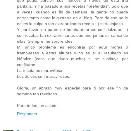
que podía percibir sus matices a través de esta fría
pantalla. Y ha pasado a mis recetas "preferidas". Solo que
a veces, cuando es fin de semana, la gente no puede
entrar tanto como le gustaría en el blog. Pero de éso no le
eches la culpa a tan extraordinaria receta :-) sería injusto.
Y por favor, no pares de bombardearnos con dulzuras :-)
son recetas tan extraordinarias que uno jamás se cansa de
ellas. Siempre me sorprendes.
Mi único problema es encontrar por aquí moras o
frambuesas a estas alturas y no sé si el resultado es
idéntico (cosa que dudo mucho) si se sustituye por
confituras.
La receta es maravillosa.
Los dulces son maravillosos.
Gloria, un abrazo muy especial para tí por ese fin de
semana tan revoltoso.
Para todos, un saludo.
Responder