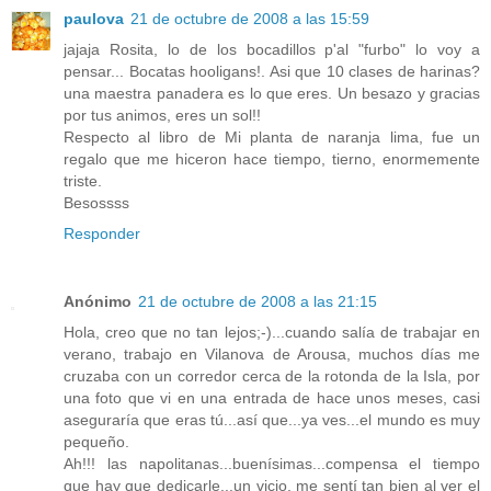
paulova
21 de octubre de 2008 a las 15:59
jajaja Rosita, lo de los bocadillos p'al "furbo" lo voy a
pensar... Bocatas hooligans!. Asi que 10 clases de harinas?
una maestra panadera es lo que eres. Un besazo y gracias
por tus animos, eres un sol!!
Respecto al libro de Mi planta de naranja lima, fue un
regalo que me hiceron hace tiempo, tierno, enormemente
triste.
Besossss
Responder
Anónimo
21 de octubre de 2008 a las 21:15
Hola, creo que no tan lejos;-)...cuando salía de trabajar en
verano, trabajo en Vilanova de Arousa, muchos días me
cruzaba con un corredor cerca de la rotonda de la Isla, por
una foto que vi en una entrada de hace unos meses, casi
aseguraría que eras tú...así que...ya ves...el mundo es muy
pequeño.
Ah!!! las napolitanas...buenísimas...compensa el tiempo
que hay que dedicarle...un vicio, me sentí tan bien al ver el