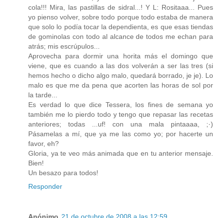
cola!!! Mira, las pastillas de sidral...! Y L: Rositaaa... Pues
yo pienso volver, sobre todo porque todo estaba de manera
que solo lo podía tocar la dependienta, es que esas tiendas
de gominolas con todo al alcance de todos me echan para
atrás; mis escrúpulos...
Aprovecha para dormir una horita más el domingo que
viene, que es cuando a las dos volverán a ser las tres (si
hemos hecho o dicho algo malo, quedará borrado, je je). Lo
malo es que me da pena que acorten las horas de sol por
la tarde...
Es verdad lo que dice Tessera, los fines de semana yo
también me lo pierdo todo y tengo que repasar las recetas
anteriores; todas ...uf! con una mala pintaaaa, ;·)
Pásamelas a mí, que ya me las como yo; por hacerte un
favor, eh?
Gloria, ya te veo más animada que en tu anterior mensaje.
Bien!
Un besazo para todos!
Responder
Anónimo
21 de octubre de 2008 a las 12:59