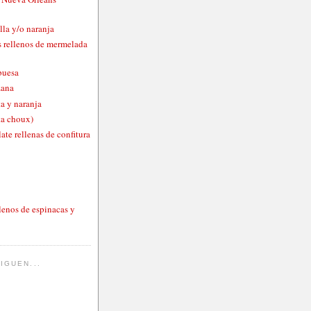
lla y/o naranja
 rellenos de mermelada
buesa
zana
a y naranja
ta choux)
ate rellenas de confitura
lenos de espinacas y
IGUEN...