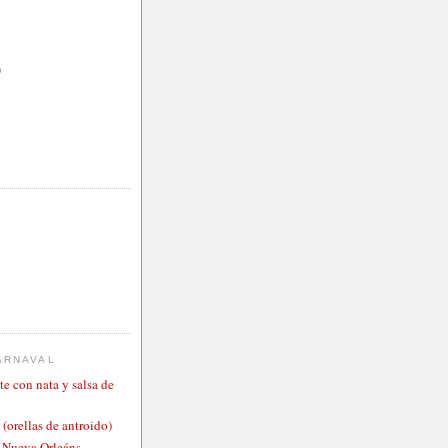
)
ARNAVAL
te con nata y salsa de
 (orellas de antroido)
o Nueva Orleáns