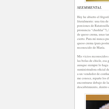
SEEMMENTAL
Hoy he abierto el frigor
literalmente: una tira d
porciones de Ratatouille
pronuncia “cheddar”?), P
de queso crema, unas ta
cierto. Para mí nunca pu
queso crema (para postre
reconocido de María.
Mis vicios reconocidos 
las bolas de chicle, esa
aunque siempre lo haga e
suministradora oficial d
a un vendedor de confian
me conoce, reparte los d
encontrarse debajo de la
descubrimiento, dentro d