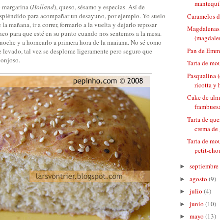
mantequi
 margarina (
Holland
), queso, sésamo y especias. Así de
espléndido para acompañar un desayuno, por ejemplo. Yo suelo
Caramelos d
la mañana, ir a correr, formarlo a la vuelta y dejarlo reposar
Magdalenas
neo para que esté en su punto cuando nos sentemos a la mesa.
(magdalen
a noche y a hornearlo a primera hora de la mañana. No sé como
Pan de Emm
e levado, tal vez se desplome ligeramente pero seguro que
ponjoso.
Tarta de mou
Pasqualina 
ricotta y
Cake de alm
frambues
Tarta de que
crema de
Tarta de mo
petit-cho
septiembre
►
agosto
(9)
►
julio
(4)
►
junio
(10)
►
mayo
(13)
►