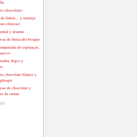
lla
os chocolates
 de limón… y naranja
as clásicas)
ental y sésamo
sse de frutas del bosque
(empanada de espinacas,
 huevo)
endra, higos y
as
so, chocolate blanco y
 güisqui
usse de chocolate y
ux de crema
(7)