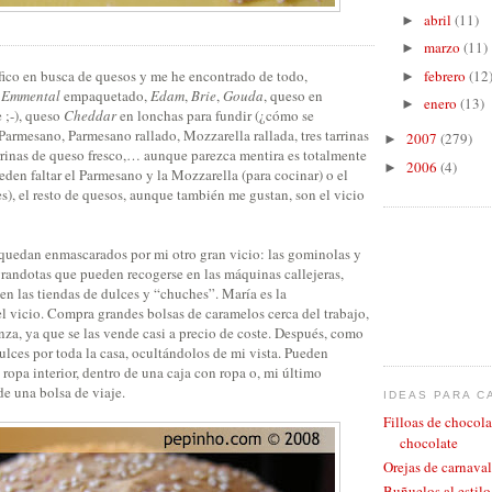
abril
(11)
►
marzo
(11)
►
ífico en busca de quesos y me he encontrado de todo,
febrero
(12
►
e
Emmental
empaquetado,
Edam
,
Brie
,
Gouda
, queso en
enero
(13)
►
 ;-), queso
Cheddar
en lonchas para fundir (¿cómo se
armesano, Parmesano rallado, Mozzarella rallada, tres tarrinas
2007
(279)
►
rrinas de queso fresco,… aunque parezca mentira es totalmente
2006
(4)
►
eden faltar el Parmesano y la Mozzarella (para cocinar) o el
s), el resto de quesos, aunque también me gustan, son el vicio
quedan enmascarados por mi otro gran vicio: las gominolas y
 grandotas que pueden recogerse en las máquinas callejeras,
n las tiendas de dulces y “chuches”. María es la
el vicio. Compra grandes bolsas de caramelos cerca del trabajo,
za, ya que se las vende casi a precio de coste. Después, como
ulces por toda la casa, ocultándolos de mi vista. Pueden
 ropa interior, dentro de una caja con ropa o, mi último
e una bolsa de viaje.
IDEAS PARA C
Filloas de chocola
chocolate
Orejas de carnaval
Buñuelos al estil