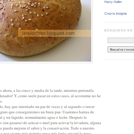
Harry Haller
Crea tu insignia
BÚSQUEDA E
ahora, a las cinco y media de la tarde, mientras pretendía
rdenador! Y, como suele pasar en estos casos, al acostarme no he
o.
o, hay que intentarlo un par de veces y al segundo o tercer
eguro que conseguiremos un buen pan. Usaremos harina de
 sal y un líquido, normalmente agua o leche. Después le
(sin pasarse) de azúcar o miel para activar la levadura, alguna
e pueda mejorar el sabor y la conservación. Todo a nuestro
a que cuanta más materia grasa más lenta crecerá la masa.