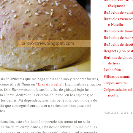
(Beignets)
Buñuelos de vaini
Buñuelos vieneses
o Nutella
Buñuelos de fram
Buñuelos de man
Buñuelos de ricott
Beignets (con pas
Berlinas de chocol
de fresa
Leche frita
Filloas de mamá
sis de azúcares que me haga subir el ánimo y recobrar fuerzas,
Crêpes suzette
o como
Ray Milland
en “
Días sin huella
”. Esa horrible sensación
ce.
Don Birnam
escondía sus botellas de güisqui bajo las
Crêpes salados rel
a cuerda, dentro de la cisterna del baño, en los cajones; se
ricotta
 los demás. Mi dependencia es más benévola pero no deja de
ia que conseguirá enriquecer a varios dentistas pese a mi
dos.
AMIGOS QUE S
uración, este año decidí empezarlo sin tomar ni un solo
 el día de mi cumpleaños, a finales de febrero. Lo malo de las
o que sean, es la sensación de opresión, descontrol y ausencia