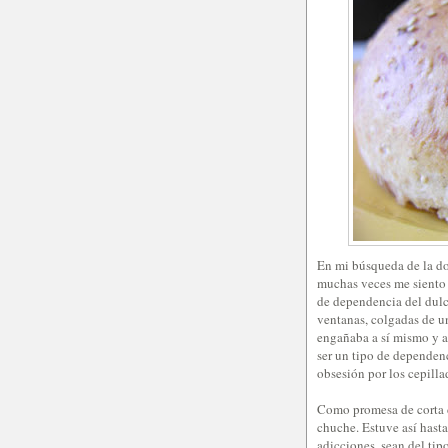
En mi búsqueda de la do
muchas veces me sient
de dependencia del dul
ventanas, colgadas de un
engañaba a sí mismo y a
ser un tipo de dependenc
obsesión por los cepilla
Como promesa de corta d
chuche. Estuve así hasta
adicciones, sean del tip