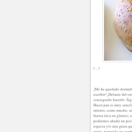
(…)
¡Me he quedado dormido 
escribir! ¡Delante del o
conseguido hacerlo. Sig
Hacer pan es muy sencill
intento, como mucho, s
fuerza (rica en gluten),
podremos añadir un poco 
especia y/o una grasa qu
gusto, teniendo en cuent