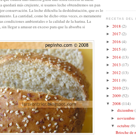
za quedará más crujiente, si usamos leche obtendremos un pan
r conservación. La leche dificulta la deshidratación, que es lo
miento. La cantidad, como he dicho otras veces, es meramente
RECETAS DEL 
as condiciones ambientales o la calidad de la harina. La
2018
(2)
sin llegar a amasar en exceso para que la absorba si
►
2017
(2)
►
2016
(4)
►
2015
(4)
►
2014
(13)
►
2013
(17)
►
2012
(13)
►
2011
(9)
►
2010
(23)
►
2009
(52)
►
2008
(114)
▼
diciembre
(
►
noviembre
►
octubre
(9)
▼
Brioche de n