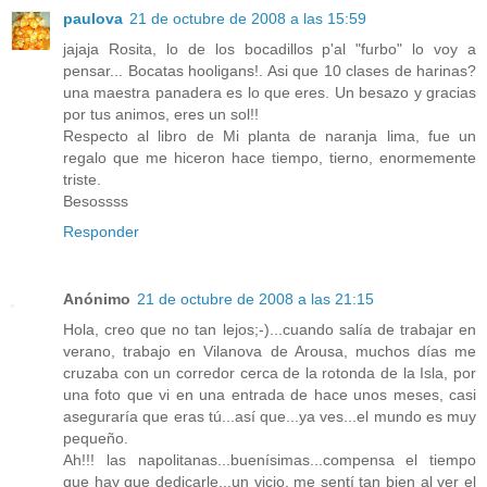
paulova
21 de octubre de 2008 a las 15:59
jajaja Rosita, lo de los bocadillos p'al "furbo" lo voy a
pensar... Bocatas hooligans!. Asi que 10 clases de harinas?
una maestra panadera es lo que eres. Un besazo y gracias
por tus animos, eres un sol!!
Respecto al libro de Mi planta de naranja lima, fue un
regalo que me hiceron hace tiempo, tierno, enormemente
triste.
Besossss
Responder
Anónimo
21 de octubre de 2008 a las 21:15
Hola, creo que no tan lejos;-)...cuando salía de trabajar en
verano, trabajo en Vilanova de Arousa, muchos días me
cruzaba con un corredor cerca de la rotonda de la Isla, por
una foto que vi en una entrada de hace unos meses, casi
aseguraría que eras tú...así que...ya ves...el mundo es muy
pequeño.
Ah!!! las napolitanas...buenísimas...compensa el tiempo
que hay que dedicarle...un vicio, me sentí tan bien al ver el