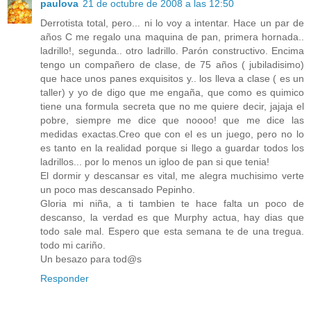
paulova
21 de octubre de 2008 a las 12:50
Derrotista total, pero... ni lo voy a intentar. Hace un par de
años C me regalo una maquina de pan, primera hornada..
ladrillo!, segunda.. otro ladrillo. Parón constructivo. Encima
tengo un compañero de clase, de 75 años ( jubiladisimo)
que hace unos panes exquisitos y.. los lleva a clase ( es un
taller) y yo de digo que me engaña, que como es quimico
tiene una formula secreta que no me quiere decir, jajaja el
pobre, siempre me dice que noooo! que me dice las
medidas exactas.Creo que con el es un juego, pero no lo
es tanto en la realidad porque si llego a guardar todos los
ladrillos... por lo menos un igloo de pan si que tenia!
El dormir y descansar es vital, me alegra muchisimo verte
un poco mas descansado Pepinho.
Gloria mi niña, a ti tambien te hace falta un poco de
descanso, la verdad es que Murphy actua, hay dias que
todo sale mal. Espero que esta semana te de una tregua.
todo mi cariño.
Un besazo para tod@s
Responder