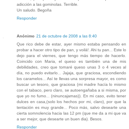
adicción a las gominolas. Terrible.
Un saludo. Begoña
Responder
Anónimo
21 de octubre de 2008 a las 8:40
Que rico debe de estar, ayer mismo estaba pensando en
probar a hacer otro tipo de pan, y voilá!. Ahi tu pan... Este lo
dejo para el viernes, que tengo más tiempo de hacerlo.
Coincido con Maria, el queso es también una de mis
debilidades, creo que tomaré queso unas 3 o 4 veces al
día, no puedo evitarlo... Jajaja, que graciosa, escondiendo
los caramelos... Así te llevas una sorpresa mayor, es como
buscar un tesoro, que graciosa (mi madre hacía lo mismo
con el tabaco, pero claro, se autoengañaba a si misma, por
que yo no fumo... (ninuncajamas)). En mi caso, evito tener
dulces en casa,(solo los hechos por mi, claro), por que la
tentación es muy grande... Poco más, salvo desearte una
cierta somnolencia hacia las 12 pm (que me da a mi que va
a ser mejor, que desearte un buen dia). Besos.
Responder