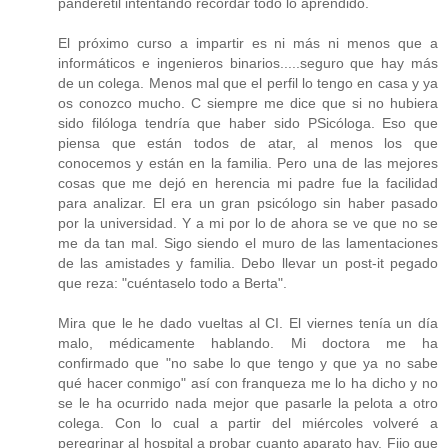
panderetil intentando recordar todo lo aprendido.
El próximo curso a impartir es ni más ni menos que a
informáticos e ingenieros binarios.....seguro que hay más
de un colega. Menos mal que el perfil lo tengo en casa y ya
os conozco mucho. C siempre me dice que si no hubiera
sido filóloga tendría que haber sido PSicóloga. Eso que
piensa que están todos de atar, al menos los que
conocemos y están en la familia. Pero una de las mejores
cosas que me dejó en herencia mi padre fue la facilidad
para analizar. El era un gran psicólogo sin haber pasado
por la universidad. Y a mi por lo de ahora se ve que no se
me da tan mal. Sigo siendo el muro de las lamentaciones
de las amistades y familia. Debo llevar un post-it pegado
que reza: "cuéntaselo todo a Berta".
Mira que le he dado vueltas al CI. El viernes tenía un día
malo, médicamente hablando. Mi doctora me ha
confirmado que "no sabe lo que tengo y que ya no sabe
qué hacer conmigo" así con franqueza me lo ha dicho y no
se le ha ocurrido nada mejor que pasarle la pelota a otro
colega. Con lo cual a partir del miércoles volveré a
peregrinar al hospital a probar cuanto aparato hay. Fijo que