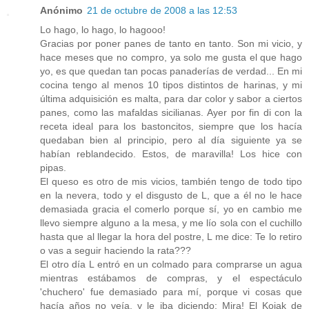
Anónimo
21 de octubre de 2008 a las 12:53
Lo hago, lo hago, lo hagooo!
Gracias por poner panes de tanto en tanto. Son mi vicio, y
hace meses que no compro, ya solo me gusta el que hago
yo, es que quedan tan pocas panaderías de verdad... En mi
cocina tengo al menos 10 tipos distintos de harinas, y mi
última adquisición es malta, para dar color y sabor a ciertos
panes, como las mafaldas sicilianas. Ayer por fin di con la
receta ideal para los bastoncitos, siempre que los hacía
quedaban bien al principio, pero al día siguiente ya se
habían reblandecido. Estos, de maravilla! Los hice con
pipas.
El queso es otro de mis vicios, también tengo de todo tipo
en la nevera, todo y el disgusto de L, que a él no le hace
demasiada gracia el comerlo porque sí, yo en cambio me
llevo siempre alguno a la mesa, y me lío sola con el cuchillo
hasta que al llegar la hora del postre, L me dice: Te lo retiro
o vas a seguir haciendo la rata???
El otro día L entró en un colmado para comprarse un agua
mientras estábamos de compras, y el espectáculo
'chuchero' fue demasiado para mí, porque vi cosas que
hacía años no veía, y le iba diciendo: Mira! El Kojak de