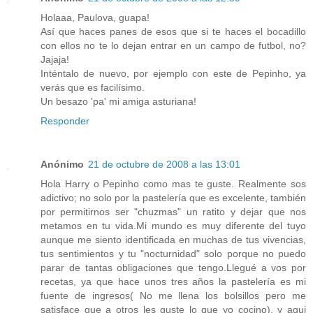
Holaaa, Paulova, guapa!
Así que haces panes de esos que si te haces el bocadillo
con ellos no te lo dejan entrar en un campo de futbol, no?
Jajaja!
Inténtalo de nuevo, por ejemplo con este de Pepinho, ya
verás que es facilísimo.
Un besazo 'pa' mi amiga asturiana!
Responder
Anónimo
21 de octubre de 2008 a las 13:01
Hola Harry o Pepinho como mas te guste. Realmente sos
adictivo; no solo por la pastelería que es excelente, también
por permitirnos ser "chuzmas" un ratito y dejar que nos
metamos en tu vida.Mi mundo es muy diferente del tuyo
aunque me siento identificada en muchas de tus vivencias,
tus sentimientos y tu "nocturnidad" solo porque no puedo
parar de tantas obligaciones que tengo.Llegué a vos por
recetas, ya que hace unos tres años la pastelería es mi
fuente de ingresos( No me llena los bolsillos pero me
satisface que a otros les guste lo que yo cocino), y aqui