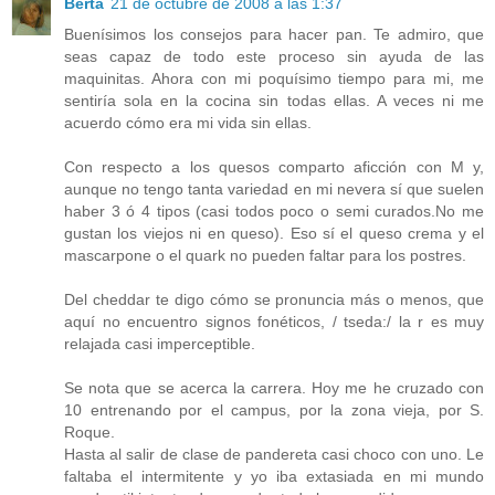
Berta
21 de octubre de 2008 a las 1:37
Buenísimos los consejos para hacer pan. Te admiro, que
seas capaz de todo este proceso sin ayuda de las
maquinitas. Ahora con mi poquísimo tiempo para mi, me
sentiría sola en la cocina sin todas ellas. A veces ni me
acuerdo cómo era mi vida sin ellas.
Con respecto a los quesos comparto aficción con M y,
aunque no tengo tanta variedad en mi nevera sí que suelen
haber 3 ó 4 tipos (casi todos poco o semi curados.No me
gustan los viejos ni en queso). Eso sí el queso crema y el
mascarpone o el quark no pueden faltar para los postres.
Del cheddar te digo cómo se pronuncia más o menos, que
aquí no encuentro signos fonéticos, / tseda:/ la r es muy
relajada casi imperceptible.
Se nota que se acerca la carrera. Hoy me he cruzado con
10 entrenando por el campus, por la zona vieja, por S.
Roque.
Hasta al salir de clase de pandereta casi choco con uno. Le
faltaba el intermitente y yo iba extasiada en mi mundo