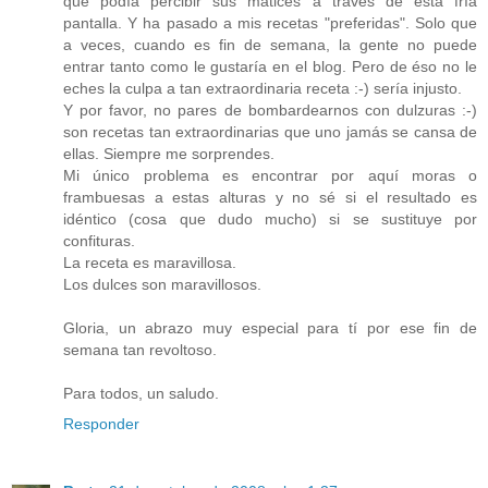
que podía percibir sus matices a través de esta fría
pantalla. Y ha pasado a mis recetas "preferidas". Solo que
a veces, cuando es fin de semana, la gente no puede
entrar tanto como le gustaría en el blog. Pero de éso no le
eches la culpa a tan extraordinaria receta :-) sería injusto.
Y por favor, no pares de bombardearnos con dulzuras :-)
son recetas tan extraordinarias que uno jamás se cansa de
ellas. Siempre me sorprendes.
Mi único problema es encontrar por aquí moras o
frambuesas a estas alturas y no sé si el resultado es
idéntico (cosa que dudo mucho) si se sustituye por
confituras.
La receta es maravillosa.
Los dulces son maravillosos.
Gloria, un abrazo muy especial para tí por ese fin de
semana tan revoltoso.
Para todos, un saludo.
Responder