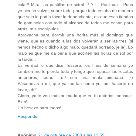
cola!!! Mira, las pastillas de sidral...! Y L: Rositaaa... Pues
yo pienso volver, sobre todo porque todo estaba de manera
que solo lo podía tocar la dependienta, es que esas tiendas
de gominolas con todo al alcance de todos me echan para
atrás; mis escrúpulos...
Aprovecha para dormir una horita más el domingo que
viene, que es cuando a las dos volverán a ser las tres (si
hemos hecho o dicho algo malo, quedará borrado, je je). Lo
malo es que me da pena que acorten las horas de sol por
la tarde...
Es verdad lo que dice Tessera, los fines de semana yo
también me lo pierdo todo y tengo que repasar las recetas
anteriores; todas ...uf! con una mala pintaaaa, ;·)
Pásamelas a mí, que ya me las como yo; por hacerte un
favor, eh?
Gloria, ya te veo más animada que en tu anterior mensaje.
Bien!
Un besazo para todos!
Responder
Anónimo
21 de octubre de 2008 a las 12:59