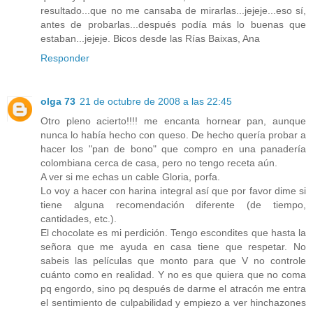
resultado...que no me cansaba de mirarlas...jejeje...eso sí,
antes de probarlas...después podía más lo buenas que
estaban...jejeje. Bicos desde las Rías Baixas, Ana
Responder
olga 73
21 de octubre de 2008 a las 22:45
Otro pleno acierto!!!! me encanta hornear pan, aunque
nunca lo había hecho con queso. De hecho quería probar a
hacer los "pan de bono" que compro en una panadería
colombiana cerca de casa, pero no tengo receta aún.
A ver si me echas un cable Gloria, porfa.
Lo voy a hacer con harina integral así que por favor dime si
tiene alguna recomendación diferente (de tiempo,
cantidades, etc.).
El chocolate es mi perdición. Tengo escondites que hasta la
señora que me ayuda en casa tiene que respetar. No
sabeis las películas que monto para que V no controle
cuánto como en realidad. Y no es que quiera que no coma
pq engordo, sino pq después de darme el atracón me entra
el sentimiento de culpabilidad y empiezo a ver hinchazones