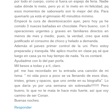
por todo el cuerpo, como si fuera un espejo de feria. Nadie
sabe dónde lo meto, pero yo sí: lo meto en mi felicidad, pq
esos momentos de saborearlo son lo mejor del día. Para
quemarlo ya está el gimnasio 40 minutitos mínimo.
Empecé la cura de desintoxicación ayer, pero hoy ya he
comido 3 nueces bañadas en chocolate. Pero bueno, con 3
operaciones urgentes y graves en familiares directos en
menos de mes y medio, pues, la verdad, creo que está
justificado el consumo de choco y helado a demanda.
Además el jueves primer control de la uni. Pero estoy
preparada y tranquila. Me aplico mucho en clase pq sé que
luego en casa ya no hay tiempo de nada. Ya os contaré.
Ayudadme con lo del pan porfa.
Mil besos a todas y a tí, claro.
pd: me has recordado en tu entrada una canción de mi
Isma: " mi vida poco a poco se va llenando de esos días,
tristes, grises y opacos, que uno omite en su biografía". Lo
que daría yo por una semana sin sobresalto!!!!!!!! Pero
bueno, lo que no te mata te hace más fuerte, así que voy
camino de ser Conan.
Buenas noches.
Responder