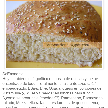
SeEmmental
Hoy he abierto el frigorífico en busca de quesos y me he
encontrado de todo, literalmente: una tira de
Emmental
empaquetado,
Edam
,
Brie
,
Gouda
, queso en porciones de
Ratatouille ;-), queso
Cheddar
en lonchas para fundir
(¿cómo se pronuncia “cheddar”?), Parmesano, Parmesano
rallado, Mozzarella rallada, tres tarrinas de queso crema,
unas tarrinas de queso fresco,… aunque parezca mentira es