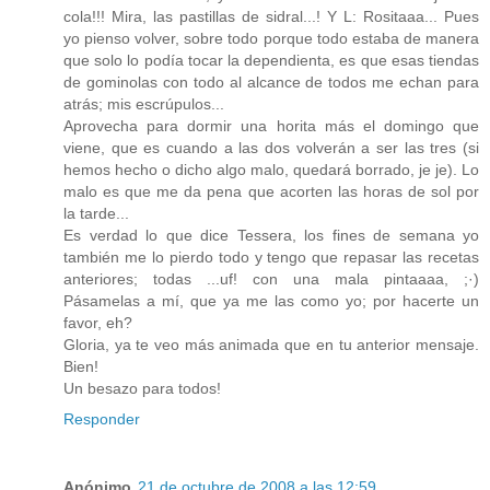
cola!!! Mira, las pastillas de sidral...! Y L: Rositaaa... Pues
yo pienso volver, sobre todo porque todo estaba de manera
que solo lo podía tocar la dependienta, es que esas tiendas
de gominolas con todo al alcance de todos me echan para
atrás; mis escrúpulos...
Aprovecha para dormir una horita más el domingo que
viene, que es cuando a las dos volverán a ser las tres (si
hemos hecho o dicho algo malo, quedará borrado, je je). Lo
malo es que me da pena que acorten las horas de sol por
la tarde...
Es verdad lo que dice Tessera, los fines de semana yo
también me lo pierdo todo y tengo que repasar las recetas
anteriores; todas ...uf! con una mala pintaaaa, ;·)
Pásamelas a mí, que ya me las como yo; por hacerte un
favor, eh?
Gloria, ya te veo más animada que en tu anterior mensaje.
Bien!
Un besazo para todos!
Responder
Anónimo
21 de octubre de 2008 a las 12:59