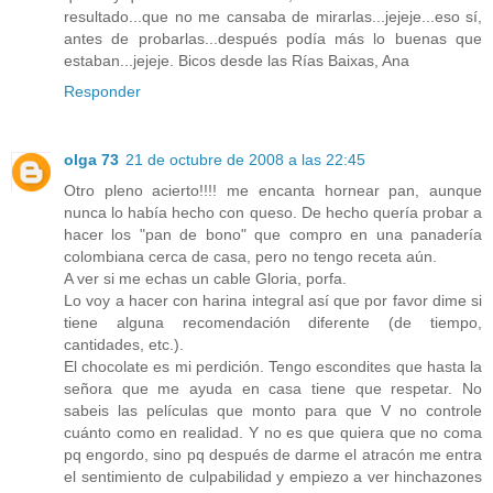
resultado...que no me cansaba de mirarlas...jejeje...eso sí,
antes de probarlas...después podía más lo buenas que
estaban...jejeje. Bicos desde las Rías Baixas, Ana
Responder
olga 73
21 de octubre de 2008 a las 22:45
Otro pleno acierto!!!! me encanta hornear pan, aunque
nunca lo había hecho con queso. De hecho quería probar a
hacer los "pan de bono" que compro en una panadería
colombiana cerca de casa, pero no tengo receta aún.
A ver si me echas un cable Gloria, porfa.
Lo voy a hacer con harina integral así que por favor dime si
tiene alguna recomendación diferente (de tiempo,
cantidades, etc.).
El chocolate es mi perdición. Tengo escondites que hasta la
señora que me ayuda en casa tiene que respetar. No
sabeis las películas que monto para que V no controle
cuánto como en realidad. Y no es que quiera que no coma
pq engordo, sino pq después de darme el atracón me entra
el sentimiento de culpabilidad y empiezo a ver hinchazones