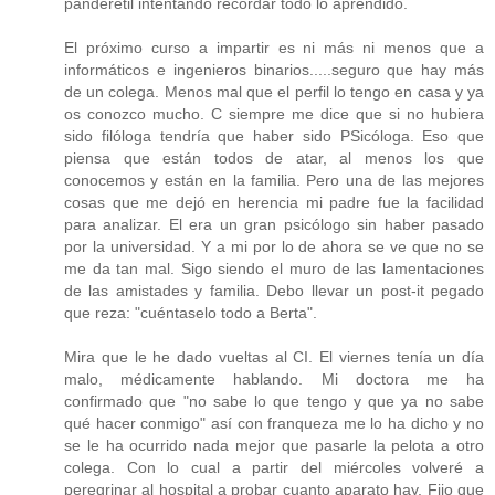
panderetil intentando recordar todo lo aprendido.
El próximo curso a impartir es ni más ni menos que a
informáticos e ingenieros binarios.....seguro que hay más
de un colega. Menos mal que el perfil lo tengo en casa y ya
os conozco mucho. C siempre me dice que si no hubiera
sido filóloga tendría que haber sido PSicóloga. Eso que
piensa que están todos de atar, al menos los que
conocemos y están en la familia. Pero una de las mejores
cosas que me dejó en herencia mi padre fue la facilidad
para analizar. El era un gran psicólogo sin haber pasado
por la universidad. Y a mi por lo de ahora se ve que no se
me da tan mal. Sigo siendo el muro de las lamentaciones
de las amistades y familia. Debo llevar un post-it pegado
que reza: "cuéntaselo todo a Berta".
Mira que le he dado vueltas al CI. El viernes tenía un día
malo, médicamente hablando. Mi doctora me ha
confirmado que "no sabe lo que tengo y que ya no sabe
qué hacer conmigo" así con franqueza me lo ha dicho y no
se le ha ocurrido nada mejor que pasarle la pelota a otro
colega. Con lo cual a partir del miércoles volveré a
peregrinar al hospital a probar cuanto aparato hay. Fijo que