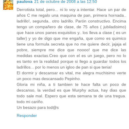
paulova
21 de octubre de 2008 a las 12:50
Derrotista total, pero... ni lo voy a intentar. Hace un par de
años C me regalo una maquina de pan, primera hornada..
ladrillo!, segunda.. otro ladrillo. Parón constructivo. Encima
tengo un compañero de clase, de 75 años ( jubiladisimo)
que hace unos panes exquisitos y.. los lleva a clase ( es un
taller) y yo de digo que me engaña, que como es quimico
tiene una formula secreta que no me quiere decir, jajaja el
pobre, siempre me dice que noooo! que me dice las
medidas exactas.Creo que con el es un juego, pero no lo
es tanto en la realidad porque si llego a guardar todos los
ladrillos... por lo menos un igloo de pan si que tenia!
El dormir y descansar es vital, me alegra muchisimo verte
un poco mas descansado Pepinho.
Gloria mi niña, a ti tambien te hace falta un poco de
descanso, la verdad es que Murphy actua, hay dias que
todo sale mal. Espero que esta semana te de una tregua.
todo mi cariño.
Un besazo para tod@s
Responder