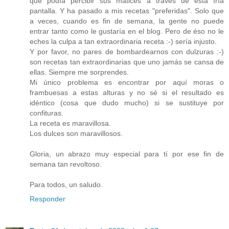
que podía percibir sus matices a través de esta fría
pantalla. Y ha pasado a mis recetas "preferidas". Solo que
a veces, cuando es fin de semana, la gente no puede
entrar tanto como le gustaría en el blog. Pero de éso no le
eches la culpa a tan extraordinaria receta :-) sería injusto.
Y por favor, no pares de bombardearnos con dulzuras :-)
son recetas tan extraordinarias que uno jamás se cansa de
ellas. Siempre me sorprendes.
Mi único problema es encontrar por aquí moras o
frambuesas a estas alturas y no sé si el resultado es
idéntico (cosa que dudo mucho) si se sustituye por
confituras.
La receta es maravillosa.
Los dulces son maravillosos.
Gloria, un abrazo muy especial para tí por ese fin de
semana tan revoltoso.
Para todos, un saludo.
Responder