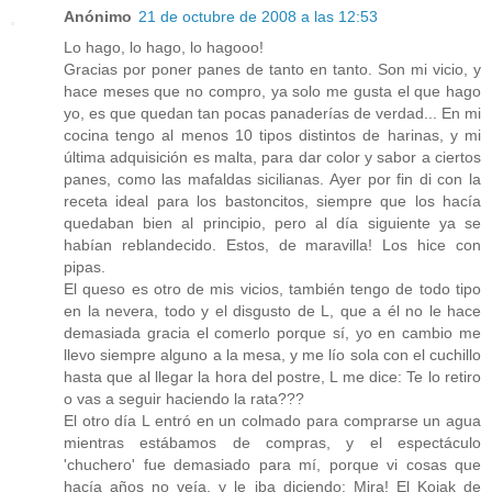
Anónimo
21 de octubre de 2008 a las 12:53
Lo hago, lo hago, lo hagooo!
Gracias por poner panes de tanto en tanto. Son mi vicio, y
hace meses que no compro, ya solo me gusta el que hago
yo, es que quedan tan pocas panaderías de verdad... En mi
cocina tengo al menos 10 tipos distintos de harinas, y mi
última adquisición es malta, para dar color y sabor a ciertos
panes, como las mafaldas sicilianas. Ayer por fin di con la
receta ideal para los bastoncitos, siempre que los hacía
quedaban bien al principio, pero al día siguiente ya se
habían reblandecido. Estos, de maravilla! Los hice con
pipas.
El queso es otro de mis vicios, también tengo de todo tipo
en la nevera, todo y el disgusto de L, que a él no le hace
demasiada gracia el comerlo porque sí, yo en cambio me
llevo siempre alguno a la mesa, y me lío sola con el cuchillo
hasta que al llegar la hora del postre, L me dice: Te lo retiro
o vas a seguir haciendo la rata???
El otro día L entró en un colmado para comprarse un agua
mientras estábamos de compras, y el espectáculo
'chuchero' fue demasiado para mí, porque vi cosas que
hacía años no veía, y le iba diciendo: Mira! El Kojak de