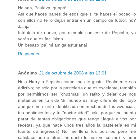
Holaaa, Paulova, guapa!
Así que haces panes de esos que si te haces el bocadillo
con ellos no te lo dejan entrar en un campo de futbol, no?
Jajaja!
Inténtalo de nuevo, por ejemplo con este de Pepinho, ya
verás que es facilísimo.
Un besazo 'pa' mi amiga asturiana!
Responder
Anónimo
21 de octubre de 2008 a las 13:01
Hola Harry o Pepinho como mas te guste. Realmente sos
adictivo; no solo por la pastelería que es excelente, también
por permitirnos ser "chuzmas" un ratito y dejar que nos
metamos en tu vida.Mi mundo es muy diferente del tuyo
aunque me siento identificada en muchas de tus vivencias,
tus sentimientos y tu "nocturnidad" solo porque no puedo
parar de tantas obligaciones que tengo.Llegué a vos por
recetas, ya que hace unos tres años la pastelería es mi
fuente de ingresos( No me llena los bolsillos pero me
satisface que a otros les guste lo que yo cocino), y aqui