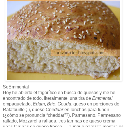
SeEmmental
Hoy he abierto el frigorífico en busca de quesos y me he
encontrado de todo, literalmente: una tira de
Emmental
empaquetado,
Edam
,
Brie
,
Gouda
, queso en porciones de
Ratatouille ;-), queso
Cheddar
en lonchas para fundir
(¿cómo se pronuncia “cheddar”?), Parmesano, Parmesano
rallado, Mozzarella rallada, tres tarrinas de queso crema,
unas tarrinas de queso fresco,… aunque parezca mentira es