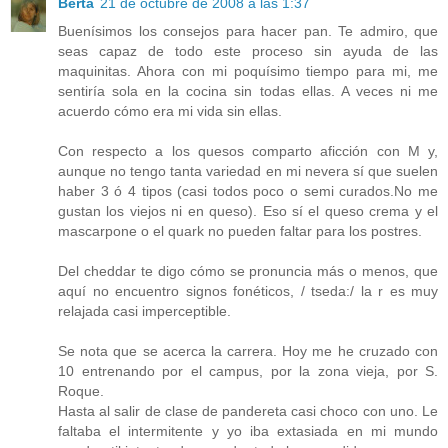
Berta
21 de octubre de 2008 a las 1:37
Buenísimos los consejos para hacer pan. Te admiro, que
seas capaz de todo este proceso sin ayuda de las
maquinitas. Ahora con mi poquísimo tiempo para mi, me
sentiría sola en la cocina sin todas ellas. A veces ni me
acuerdo cómo era mi vida sin ellas.
Con respecto a los quesos comparto aficción con M y,
aunque no tengo tanta variedad en mi nevera sí que suelen
haber 3 ó 4 tipos (casi todos poco o semi curados.No me
gustan los viejos ni en queso). Eso sí el queso crema y el
mascarpone o el quark no pueden faltar para los postres.
Del cheddar te digo cómo se pronuncia más o menos, que
aquí no encuentro signos fonéticos, / tseda:/ la r es muy
relajada casi imperceptible.
Se nota que se acerca la carrera. Hoy me he cruzado con
10 entrenando por el campus, por la zona vieja, por S.
Roque.
Hasta al salir de clase de pandereta casi choco con uno. Le
faltaba el intermitente y yo iba extasiada en mi mundo