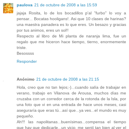
paulova
21 de octubre de 2008 a las 15:59
jajaja Rosita, lo de los bocadillos p'al "furbo" lo voy a
pensar... Bocatas hooligans!. Asi que 10 clases de harinas?
una maestra panadera es lo que eres. Un besazo y gracias
por tus animos, eres un sol!!
Respecto al libro de Mi planta de naranja lima, fue un
regalo que me hiceron hace tiempo, tierno, enormemente
triste.
Besossss
Responder
Anónimo
21 de octubre de 2008 a las 21:15
Hola, creo que no tan lejos;-)...cuando salía de trabajar en
verano, trabajo en Vilanova de Arousa, muchos días me
cruzaba con un corredor cerca de la rotonda de la Isla, por
una foto que vi en una entrada de hace unos meses, casi
aseguraría que eras tú...así que...ya ves...el mundo es muy
pequeño.
Ah!!! las napolitanas...buenísimas...compensa el tiempo
que hay que dedicarle...un vicio, me sentí tan bien al ver el