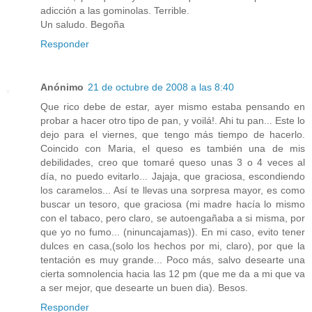
adicción a las gominolas. Terrible.
Un saludo. Begoña
Responder
Anónimo
21 de octubre de 2008 a las 8:40
Que rico debe de estar, ayer mismo estaba pensando en
probar a hacer otro tipo de pan, y voilá!. Ahi tu pan... Este lo
dejo para el viernes, que tengo más tiempo de hacerlo.
Coincido con Maria, el queso es también una de mis
debilidades, creo que tomaré queso unas 3 o 4 veces al
día, no puedo evitarlo... Jajaja, que graciosa, escondiendo
los caramelos... Así te llevas una sorpresa mayor, es como
buscar un tesoro, que graciosa (mi madre hacía lo mismo
con el tabaco, pero claro, se autoengañaba a si misma, por
que yo no fumo... (ninuncajamas)). En mi caso, evito tener
dulces en casa,(solo los hechos por mi, claro), por que la
tentación es muy grande... Poco más, salvo desearte una
cierta somnolencia hacia las 12 pm (que me da a mi que va
a ser mejor, que desearte un buen dia). Besos.
Responder