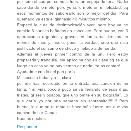
por todo el cuerpo, como si fuera un espejo de feria. Nadie
sabe dónde lo meto, pero yo sí: lo meto en mi felicidad, pq
esos momentos de saborearlo son lo mejor del día. Para
quemarlo ya está el gimnasio 40 minutitos mínimo.
Empecé la cura de desintoxicación ayer, pero hoy ya he
comido 3 nueces bañadas en chocolate. Pero bueno, con 3
operaciones urgentes y graves en familiares directos en
menos de mes y medio, pues, la verdad, creo que está
justificado el consumo de choco y helado a demanda.
Además el jueves primer control de la uni. Pero estoy
preparada y tranquila. Me aplico mucho en clase pq sé que
luego en casa ya no hay tiempo de nada. Ya os contaré.
Ayudadme con lo del pan porfa.
Mil besos a todas y a tí, claro.
pd: me has recordado en tu entrada una canción de mi
Isma: " mi vida poco a poco se va llenando de esos días,
tristes, grises y opacos, que uno omite en su biografía". Lo
que daría yo por una semana sin sobresalto!!!!!!!! Pero
bueno, lo que no te mata te hace más fuerte, así que voy
camino de ser Conan.
Buenas noches.
Responder