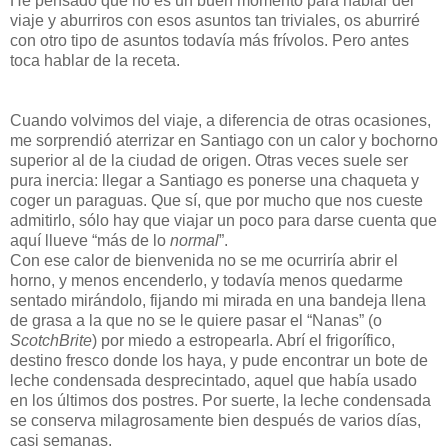
He pensado que no es un buen momento para hablar del
viaje y aburriros con esos asuntos tan triviales, os aburriré
con otro tipo de asuntos todavía más frívolos. Pero antes
toca hablar de la receta.
Cuando volvimos del viaje, a diferencia de otras ocasiones,
me sorprendió aterrizar en Santiago con un calor y bochorno
superior al de la ciudad de origen. Otras veces suele ser
pura inercia: llegar a Santiago es ponerse una chaqueta y
coger un paraguas. Que sí, que por mucho que nos cueste
admitirlo, sólo hay que viajar un poco para darse cuenta que
aquí llueve “más de lo
normal
”.
Con ese calor de bienvenida no se me ocurriría abrir el
horno, y menos encenderlo, y todavía menos quedarme
sentado mirándolo, fijando mi mirada en una bandeja llena
de grasa a la que no se le quiere pasar el “Nanas” (o
ScotchBrite
) por miedo a estropearla. Abrí el frigorífico,
destino fresco donde los haya, y pude encontrar un bote de
leche condensada desprecintado, aquel que había usado
en los últimos dos postres. Por suerte, la leche condensada
se conserva milagrosamente bien después de varios días,
casi semanas.