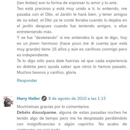
(tan lindas) son tu forma de expresar tu amor y tu arte.
Teo está precioso y está muy unido a ti, lo entiendo, me
pasaba con el Dito, el Jardín le hará bien, y tener amigos
de su edad, el Dito ya te conté lloraba cuando lo dejaba en
el jardín despues cuando fue teniendo amigos, s efue
entreteniendo más.
Y se fue "destetando" si me entiendes lo que te digo, hoy
es un jóven hermoso (hace poco me di cuenta que está
muy grande) tiene 16 años y aún es cariñoso conmigo pero
es independiente.
Te lo digo sólo para date fuerzas sé que cada experiencia
es distinta pero ayuda saber que otros lo hemos pasado.
Muchos besoos y cariños, gloria
Responder
Harry Haller
8 de agosto de 2010 a las 1:13
Muchísimas gracias por lo comentarios.
Debéis disculparme
, alguna de estas pasadas noches he
tenido algo de tiempo pero me he despistado perdiéndolo
con insignificancias o algún capricho. No acabo de
centrarme en casi nada.