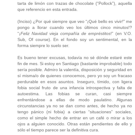
tarta de limón con trazas de chocolate (“Pollock”), aquella
que referencio en esta entrada.
(Inciso) ¿Por qué siempre que veo “¡Qué bello es vivir!" me
pongo a llorar cuando veo los últimos cinco minutos!?
“¡
Feliz Navidad vieja compañía de empréstitos
!” (en V.O.
Sub, Of course). En el fondo soy un sentimental, en la
forma siempre lo suelo ser.
Es bueno tener excusas, todavía no sé dónde estaré este
fin de mes. Si estoy en Santiago (bastante improbable) todo
sería posible. Admiro la valentía, disposición y seguridad en
sí misma/o de quienes conocemos, pero yo soy un fracaso
perdurable en esos asuntos. Inseguro, tímido, con ligera
fobia social fruto de una infancia introspectiva y falta de
autoestima. Las fobias se curan, casi siempre
enfrentándose a ellas de modo paulatino. Algunas
circunstancias ya no se dan como antes, de hecho ya no
tengo pánico (ni fobia) a ciertas “situaciones” sociales,
como el simple hecho de entrar en un café o mirar a los
ojos a alguien conocido. Otras están pendientes de ello y
sólo el tiempo parece ser la definitiva cura.