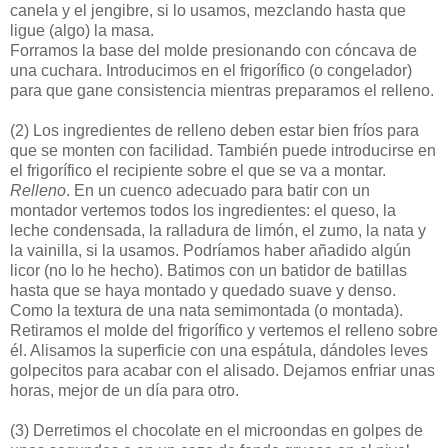
canela y el jengibre, si lo usamos, mezclando hasta que
ligue (algo) la masa.
Forramos la base del molde presionando con cóncava de
una cuchara. Introducimos en el frigorífico (o congelador)
para que gane consistencia mientras preparamos el relleno.
(2)
Los ingredientes de relleno deben estar bien fríos para
que se monten con facilidad. También puede introducirse en
el frigorífico el recipiente sobre el que se va a montar.
Relleno
. En un cuenco adecuado para batir con un
montador vertemos todos los ingredientes: el queso, la
leche condensada, la ralladura de limón, el zumo, la nata y
la vainilla, si la usamos. Podríamos haber añadido algún
licor (no lo he hecho). Batimos con un batidor de batillas
hasta que se haya montado y quedado suave y denso.
Como la textura de una nata semimontada (o montada).
Retiramos el molde del frigorífico y vertemos el relleno sobre
él. Alisamos la superficie con una espátula, dándoles leves
golpecitos para acabar con el alisado. Dejamos enfriar unas
horas, mejor de un día para otro.
(3)
Derretimos el chocolate en el microondas en golpes de