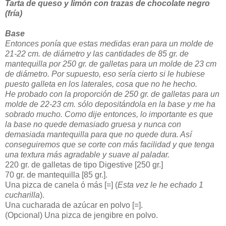
Tarta de queso y limón con trazas de chocolate negro
(fría)
Base
Entonces ponía que estas medidas eran para un molde de
21-22 cm. de diámetro y las cantidades de 85 gr. de
mantequilla por 250 gr. de galletas para un molde de 23 cm
de diámetro. Por supuesto, eso sería cierto si le hubiese
puesto galleta en los laterales, cosa que no he hecho.
He probado con la proporción de 250 gr. de galletas para un
molde de 22-23 cm. sólo depositándola en la base y me ha
sobrado mucho. Como dije entonces, lo importante es que
la base no quede demasiado gruesa y nunca con
demasiada mantequilla para que no quede dura. Así
conseguiremos que se corte con más facilidad y que tenga
una textura más agradable y suave al paladar.
220 gr. de galletas de tipo Digestive [250 gr.]
70 gr. de mantequilla [85 gr.].
Una pizca de canela ó más [=] (
Esta vez le he echado 1
cucharilla
).
Una cucharada de azúcar en polvo [=].
(Opcional) Una pizca de jengibre en polvo.