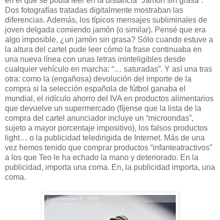
en el que se podía leer en la distancia “Jamón sin grasa”.
Dos fotografías tratadas digitalmente mostraban las
diferencias. Además, los típicos mensajes subliminales de
joven delgada comiendo jamón (o similar). Pensé que era
algo imposible, ¿un jamón sin grasa? Sólo cuando estuve a
la altura del cartel pude leer cómo la frase continuaba en
una nueva línea con unas letras ininteligibles desde
cualquier vehículo en marcha: “… saturadas”. Y así una tras
otra: como la (engañosa) devolución del importe de la
compra si la selección española de fútbol ganaba el
mundial, el ridículo ahorro del IVA en productos alimentarios
que devuelve un supermercado (fíjense que la lista de la
compra del cartel anunciador incluye un “microondas”,
sujeto a mayor porcentaje impositivo), los falsos productos
light… o la publicidad teledirigida de Internet. Más de una
vez hemos tenido que comprar productos “infanteatractivos”
a los que Teo le ha echado la mano y deteriorado. En la
publicidad, importa una coma. En, la publicidad importa, una
coma.