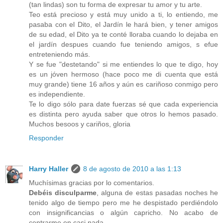
(tan lindas) son tu forma de expresar tu amor y tu arte.
Teo está precioso y está muy unido a ti, lo entiendo, me
pasaba con el Dito, el Jardín le hará bien, y tener amigos
de su edad, el Dito ya te conté lloraba cuando lo dejaba en
el jardín despues cuando fue teniendo amigos, s efue
entreteniendo más.
Y se fue "destetando" si me entiendes lo que te digo, hoy
es un jóven hermoso (hace poco me di cuenta que está
muy grande) tiene 16 años y aún es cariñoso conmigo pero
es independiente.
Te lo digo sólo para date fuerzas sé que cada experiencia
es distinta pero ayuda saber que otros lo hemos pasado.
Muchos besoos y cariños, gloria
Responder
Harry Haller
8 de agosto de 2010 a las 1:13
Muchísimas gracias por lo comentarios.
Debéis disculparme
, alguna de estas pasadas noches he
tenido algo de tiempo pero me he despistado perdiéndolo
con insignificancias o algún capricho. No acabo de
centrarme en casi nada.