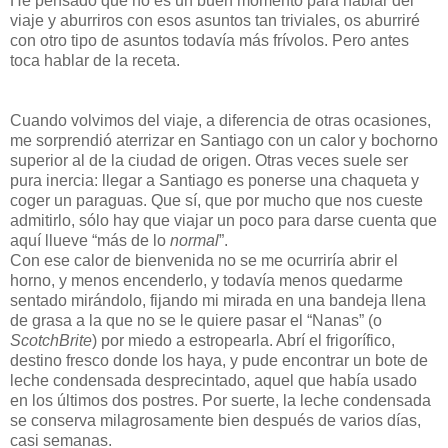
He pensado que no es un buen momento para hablar del
viaje y aburriros con esos asuntos tan triviales, os aburriré
con otro tipo de asuntos todavía más frívolos. Pero antes
toca hablar de la receta.
Cuando volvimos del viaje, a diferencia de otras ocasiones,
me sorprendió aterrizar en Santiago con un calor y bochorno
superior al de la ciudad de origen. Otras veces suele ser
pura inercia: llegar a Santiago es ponerse una chaqueta y
coger un paraguas. Que sí, que por mucho que nos cueste
admitirlo, sólo hay que viajar un poco para darse cuenta que
aquí llueve “más de lo
normal
”.
Con ese calor de bienvenida no se me ocurriría abrir el
horno, y menos encenderlo, y todavía menos quedarme
sentado mirándolo, fijando mi mirada en una bandeja llena
de grasa a la que no se le quiere pasar el “Nanas” (o
ScotchBrite
) por miedo a estropearla. Abrí el frigorífico,
destino fresco donde los haya, y pude encontrar un bote de
leche condensada desprecintado, aquel que había usado
en los últimos dos postres. Por suerte, la leche condensada
se conserva milagrosamente bien después de varios días,
casi semanas.