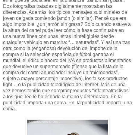
en el que se podía leer en la distancia “Jamón sin grasa”.
Dos fotografías tratadas digitalmente mostraban las
diferencias. Además, los típicos mensajes subliminales de
joven delgada comiendo jamón (o similar). Pensé que era
algo imposible, ¿un jamón sin grasa? Sólo cuando estuve a
la altura del cartel pude leer cómo la frase continuaba en
una nueva línea con unas letras ininteligibles desde
cualquier vehículo en marcha: “… saturadas”. Y así una tras
otra: como la (engañosa) devolución del importe de la
compra si la selección española de fútbol ganaba el
mundial, el ridículo ahorro del IVA en productos alimentarios
que devuelve un supermercado (fíjense que la lista de la
compra del cartel anunciador incluye un “microondas”,
sujeto a mayor porcentaje impositivo), los falsos productos
light… o la publicidad teledirigida de Internet. Más de una
vez hemos tenido que comprar productos “infanteatractivos”
a los que Teo le ha echado la mano y deteriorado. En la
publicidad, importa una coma. En, la publicidad importa, una
coma.