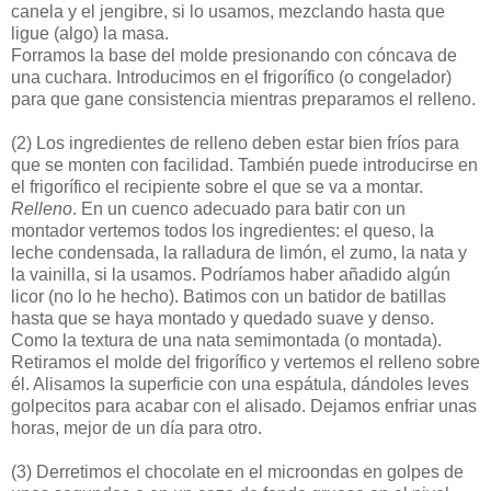
canela y el jengibre, si lo usamos, mezclando hasta que
ligue (algo) la masa.
Forramos la base del molde presionando con cóncava de
una cuchara. Introducimos en el frigorífico (o congelador)
para que gane consistencia mientras preparamos el relleno.
(2)
Los ingredientes de relleno deben estar bien fríos para
que se monten con facilidad. También puede introducirse en
el frigorífico el recipiente sobre el que se va a montar.
Relleno
. En un cuenco adecuado para batir con un
montador vertemos todos los ingredientes: el queso, la
leche condensada, la ralladura de limón, el zumo, la nata y
la vainilla, si la usamos. Podríamos haber añadido algún
licor (no lo he hecho). Batimos con un batidor de batillas
hasta que se haya montado y quedado suave y denso.
Como la textura de una nata semimontada (o montada).
Retiramos el molde del frigorífico y vertemos el relleno sobre
él. Alisamos la superficie con una espátula, dándoles leves
golpecitos para acabar con el alisado. Dejamos enfriar unas
horas, mejor de un día para otro.
(3)
Derretimos el chocolate en el microondas en golpes de