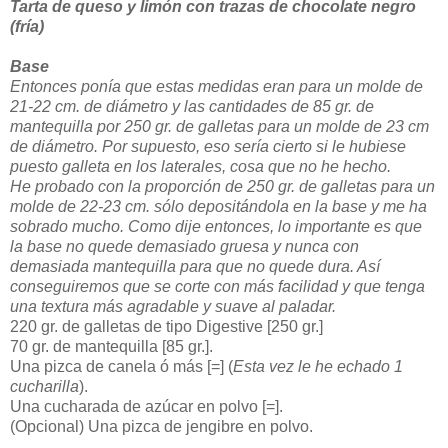
Tarta de queso y limón con trazas de chocolate negro
(fría)
Base
Entonces ponía que estas medidas eran para un molde de
21-22 cm. de diámetro y las cantidades de 85 gr. de
mantequilla por 250 gr. de galletas para un molde de 23 cm
de diámetro. Por supuesto, eso sería cierto si le hubiese
puesto galleta en los laterales, cosa que no he hecho.
He probado con la proporción de 250 gr. de galletas para un
molde de 22-23 cm. sólo depositándola en la base y me ha
sobrado mucho. Como dije entonces, lo importante es que
la base no quede demasiado gruesa y nunca con
demasiada mantequilla para que no quede dura. Así
conseguiremos que se corte con más facilidad y que tenga
una textura más agradable y suave al paladar.
220 gr. de galletas de tipo Digestive [250 gr.]
70 gr. de mantequilla [85 gr.].
Una pizca de canela ó más [=] (
Esta vez le he echado 1
cucharilla
).
Una cucharada de azúcar en polvo [=].
(Opcional) Una pizca de jengibre en polvo.