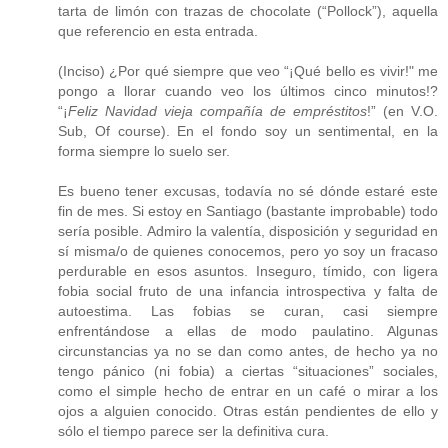
tarta de limón con trazas de chocolate (“Pollock”), aquella
que referencio en esta entrada.
(Inciso) ¿Por qué siempre que veo “¡Qué bello es vivir!" me
pongo a llorar cuando veo los últimos cinco minutos!?
“¡
Feliz Navidad vieja compañía de empréstitos
!” (en V.O.
Sub, Of course). En el fondo soy un sentimental, en la
forma siempre lo suelo ser.
Es bueno tener excusas, todavía no sé dónde estaré este
fin de mes. Si estoy en Santiago (bastante improbable) todo
sería posible. Admiro la valentía, disposición y seguridad en
sí misma/o de quienes conocemos, pero yo soy un fracaso
perdurable en esos asuntos. Inseguro, tímido, con ligera
fobia social fruto de una infancia introspectiva y falta de
autoestima. Las fobias se curan, casi siempre
enfrentándose a ellas de modo paulatino. Algunas
circunstancias ya no se dan como antes, de hecho ya no
tengo pánico (ni fobia) a ciertas “situaciones” sociales,
como el simple hecho de entrar en un café o mirar a los
ojos a alguien conocido. Otras están pendientes de ello y
sólo el tiempo parece ser la definitiva cura.