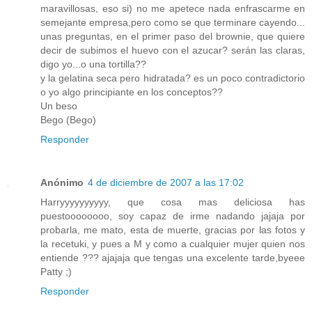
maravillosas, eso si) no me apetece nada enfrascarme en
semejante empresa,pero como se que terminare cayendo...
unas preguntas, en el primer paso del brownie, que quiere
decir de subimos el huevo con el azucar? serán las claras,
digo yo...o una tortilla??
y la gelatina seca pero hidratada? es un poco contradictorio
o yo algo principiante en los conceptos??
Un beso
Bego (Bego)
Responder
Anónimo
4 de diciembre de 2007 a las 17:02
Harryyyyyyyyyy, que cosa mas deliciosa has
puestoooooooo, soy capaz de irme nadando jajaja por
probarla, me mato, esta de muerte, gracias por las fotos y
la recetuki, y pues a M y como a cualquier mujer quien nos
entiende ??? ajajaja que tengas una excelente tarde,byeee
Patty ;)
Responder