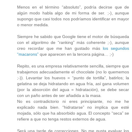
Menos en el término “absoluto”, podría decirse que de
algún modo habla algo de mi forma de ser. ;-), aunque
supongo que casi todos nos podríamos identificar en mayor
o menor medida.
Siempre he sabido que Google tiene el motor de búsqueda
con el algoritmo de “ranking” más coherente ;-), aunque
creo recordar que me han gustado más
los segundos
“macarons”
que aparecen en la tercera página… ;-)
Repito, es una empresa relativamente sencilla, siempre que
trabajemos adecuadamente el chocolate (no lo quememos
;-)). Levantar los huevos = “punto de tortilla”, batirlos; la
gelatina se deja hidratando en agua fría, así gana volumen
(por la absorción del agua = hidratación), se debe secar
con un paño antes de ser añadida a la masa.
No es contradictorio ni eres principiante, no me he
explicado nada bien. “hidratarse” no implica que esté
mojada, sólo que ha absorbido agua. El concepto “seca” se
refiere a que no tenga restos externos de agua.
Será una tarde de correcciones. No me gusta evaluar los