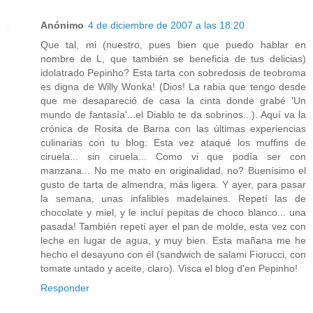
Anónimo
4 de diciembre de 2007 a las 18:20
Que tal, mi (nuestro, pues bien que puedo hablar en
nombre de L, que también se beneficia de tus delicias)
idolatrado Pepinho? Esta tarta con sobredosis de teobroma
es digna de Willy Wonka! (Dios! La rabia que tengo desde
que me desapareció de casa la cinta donde grabé 'Un
mundo de fantasía'...el Diablo te da sobrinos...). Aquí va la
crónica de Rosita de Barna con las últimas experiencias
culinarias con tu blog: Esta vez ataqué los muffins de
ciruela... sin ciruela... Como vi que podía ser con
manzana... No me mato en originalidad, no? Buenísimo el
gusto de tarta de almendra, más ligera. Y ayer, para pasar
la semana, unas infalibles madelaines. Repetí las de
chocolate y miel, y le incluí pepitas de choco blanco... una
pasada! También repetí ayer el pan de molde, esta vez con
leche en lugar de agua, y muy bien. Esta mañana me he
hecho el desayuno con él (sandwich de salami Fiorucci, con
tomate untado y aceite, claro). Visca el blog d'en Pepinho!
Responder