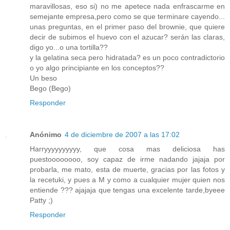
maravillosas, eso si) no me apetece nada enfrascarme en
semejante empresa,pero como se que terminare cayendo...
unas preguntas, en el primer paso del brownie, que quiere
decir de subimos el huevo con el azucar? serán las claras,
digo yo...o una tortilla??
y la gelatina seca pero hidratada? es un poco contradictorio
o yo algo principiante en los conceptos??
Un beso
Bego (Bego)
Responder
Anónimo
4 de diciembre de 2007 a las 17:02
Harryyyyyyyyyy, que cosa mas deliciosa has
puestoooooooo, soy capaz de irme nadando jajaja por
probarla, me mato, esta de muerte, gracias por las fotos y
la recetuki, y pues a M y como a cualquier mujer quien nos
entiende ??? ajajaja que tengas una excelente tarde,byeee
Patty ;)
Responder