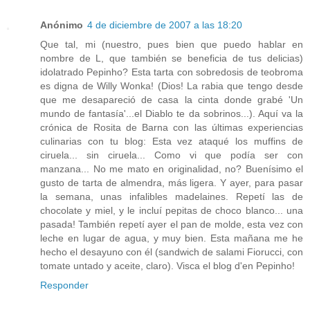
Anónimo
4 de diciembre de 2007 a las 18:20
Que tal, mi (nuestro, pues bien que puedo hablar en
nombre de L, que también se beneficia de tus delicias)
idolatrado Pepinho? Esta tarta con sobredosis de teobroma
es digna de Willy Wonka! (Dios! La rabia que tengo desde
que me desapareció de casa la cinta donde grabé 'Un
mundo de fantasía'...el Diablo te da sobrinos...). Aquí va la
crónica de Rosita de Barna con las últimas experiencias
culinarias con tu blog: Esta vez ataqué los muffins de
ciruela... sin ciruela... Como vi que podía ser con
manzana... No me mato en originalidad, no? Buenísimo el
gusto de tarta de almendra, más ligera. Y ayer, para pasar
la semana, unas infalibles madelaines. Repetí las de
chocolate y miel, y le incluí pepitas de choco blanco... una
pasada! También repetí ayer el pan de molde, esta vez con
leche en lugar de agua, y muy bien. Esta mañana me he
hecho el desayuno con él (sandwich de salami Fiorucci, con
tomate untado y aceite, claro). Visca el blog d'en Pepinho!
Responder