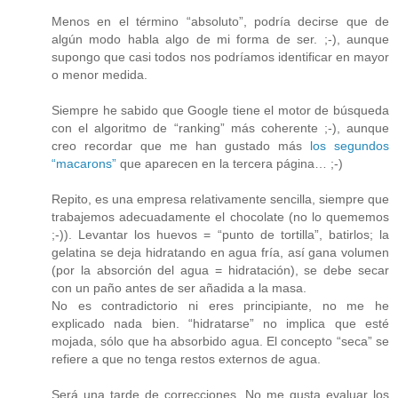
Menos en el término “absoluto”, podría decirse que de
algún modo habla algo de mi forma de ser. ;-), aunque
supongo que casi todos nos podríamos identificar en mayor
o menor medida.
Siempre he sabido que Google tiene el motor de búsqueda
con el algoritmo de “ranking” más coherente ;-), aunque
creo recordar que me han gustado más
los segundos
“macarons”
que aparecen en la tercera página… ;-)
Repito, es una empresa relativamente sencilla, siempre que
trabajemos adecuadamente el chocolate (no lo quememos
;-)). Levantar los huevos = “punto de tortilla”, batirlos; la
gelatina se deja hidratando en agua fría, así gana volumen
(por la absorción del agua = hidratación), se debe secar
con un paño antes de ser añadida a la masa.
No es contradictorio ni eres principiante, no me he
explicado nada bien. “hidratarse” no implica que esté
mojada, sólo que ha absorbido agua. El concepto “seca” se
refiere a que no tenga restos externos de agua.
Será una tarde de correcciones. No me gusta evaluar los