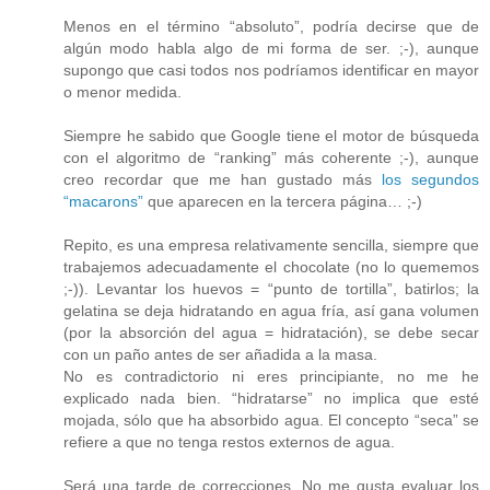
Menos en el término “absoluto”, podría decirse que de
algún modo habla algo de mi forma de ser. ;-), aunque
supongo que casi todos nos podríamos identificar en mayor
o menor medida.
Siempre he sabido que Google tiene el motor de búsqueda
con el algoritmo de “ranking” más coherente ;-), aunque
creo recordar que me han gustado más
los segundos
“macarons”
que aparecen en la tercera página… ;-)
Repito, es una empresa relativamente sencilla, siempre que
trabajemos adecuadamente el chocolate (no lo quememos
;-)). Levantar los huevos = “punto de tortilla”, batirlos; la
gelatina se deja hidratando en agua fría, así gana volumen
(por la absorción del agua = hidratación), se debe secar
con un paño antes de ser añadida a la masa.
No es contradictorio ni eres principiante, no me he
explicado nada bien. “hidratarse” no implica que esté
mojada, sólo que ha absorbido agua. El concepto “seca” se
refiere a que no tenga restos externos de agua.
Será una tarde de correcciones. No me gusta evaluar los