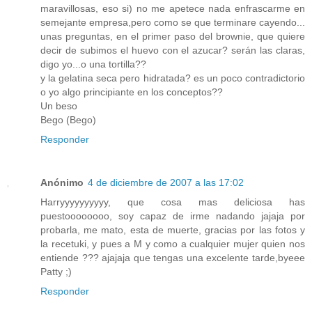
maravillosas, eso si) no me apetece nada enfrascarme en
semejante empresa,pero como se que terminare cayendo...
unas preguntas, en el primer paso del brownie, que quiere
decir de subimos el huevo con el azucar? serán las claras,
digo yo...o una tortilla??
y la gelatina seca pero hidratada? es un poco contradictorio
o yo algo principiante en los conceptos??
Un beso
Bego (Bego)
Responder
Anónimo
4 de diciembre de 2007 a las 17:02
Harryyyyyyyyyy, que cosa mas deliciosa has
puestoooooooo, soy capaz de irme nadando jajaja por
probarla, me mato, esta de muerte, gracias por las fotos y
la recetuki, y pues a M y como a cualquier mujer quien nos
entiende ??? ajajaja que tengas una excelente tarde,byeee
Patty ;)
Responder