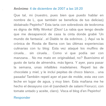
Anónimo
4 de diciembre de 2007 a las 18:20
Que tal, mi (nuestro, pues bien que puedo hablar en
nombre de L, que también se beneficia de tus delicias)
idolatrado Pepinho? Esta tarta con sobredosis de teobroma
es digna de Willy Wonka! (Dios! La rabia que tengo desde
que me desapareció de casa la cinta donde grabé 'Un
mundo de fantasía'...el Diablo te da sobrinos...). Aquí va la
crónica de Rosita de Barna con las últimas experiencias
culinarias con tu blog: Esta vez ataqué los muffins de
ciruela... sin ciruela... Como vi que podía ser con
manzana... No me mato en originalidad, no? Buenísimo el
gusto de tarta de almendra, más ligera. Y ayer, para pasar
la semana, unas infalibles madelaines. Repetí las de
chocolate y miel, y le incluí pepitas de choco blanco... una
pasada! También repetí ayer el pan de molde, esta vez con
leche en lugar de agua, y muy bien. Esta mañana me he
hecho el desayuno con él (sandwich de salami Fiorucci, con
tomate untado y aceite, claro). Visca el blog d'en Pepinho!
Responder