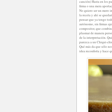
canción) Hasta en los p
firma o una mera aportac
No quiero ser un mero in
la receta y ahí se quedar
pensar que ya tengo tod
autónomo, sin firmas aje
compositor, que combina
plasmar de manera perso
de la interpretación. Qu
parezca a un Chiqui-chiqu
Qué más da que sólo nos
idea reconforta y hace qu