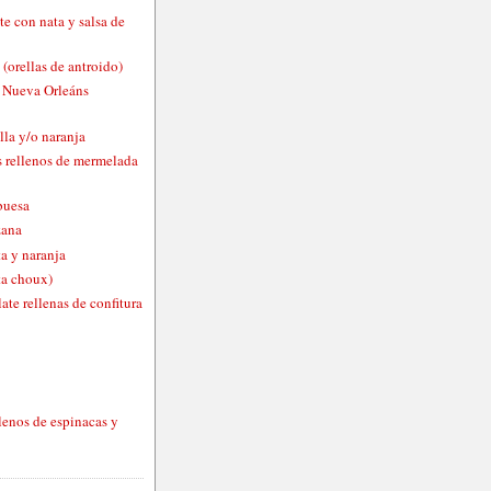
te con nata y salsa de
 (orellas de antroido)
o Nueva Orleáns
lla y/o naranja
 rellenos de mermelada
buesa
zana
a y naranja
ta choux)
ate rellenas de confitura
lenos de espinacas y