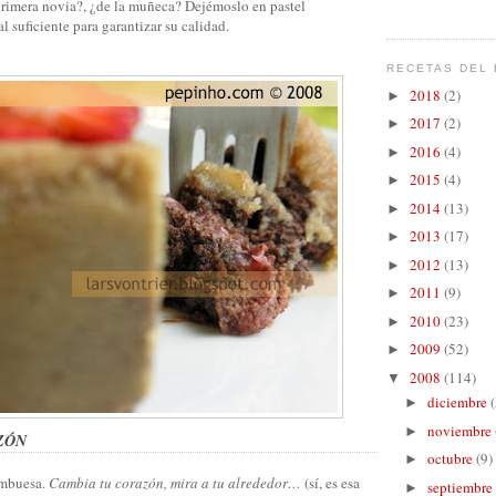
primera novia?, ¿de la muñeca? Dejémoslo en pastel
al suficiente para garantizar su calidad.
RECETAS DEL 
2018
(2)
►
2017
(2)
►
2016
(4)
►
2015
(4)
►
2014
(13)
►
2013
(17)
►
2012
(13)
►
2011
(9)
►
2010
(23)
►
2009
(52)
►
2008
(114)
▼
diciembre
(
►
noviembre
►
ZÓN
octubre
(9)
►
rambuesa.
Cambia tu corazón, mira a tu alrededor…
(sí, es esa
septiembre
►