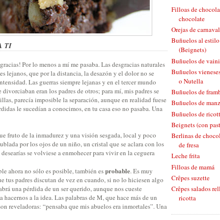
Filloas de chocola
chocolate
Orejas de carnaval
Buñuelos al estil
 TI
(Beignets)
Buñuelos de vaini
sgracias! Por lo menos a mí me pasaba. Las desgracias naturales
Buñuelos vieneses
s lejanos, que por la distancia, la desazón y el dolor no se
o Nutella
ntensidad. Las guerras siempre lejanas y en el tercer mundo
e divorciaban eran los padres de otros; para mí, mis padres se
Buñuelos de fram
illas, parecía imposible la separación, aunque en realidad fuese
Buñuelos de man
rdidas le sucedían a conocimos, en tu casa eso no pasaba. Una
Buñuelos de ricott
Beignets (con pas
ue fruto de la inmadurez y una visión sesgada, local y poco
Berlinas de chocol
nublada por los ojos de un niño, un cristal que se aclara con los
de fresa
 desearías se volviese a enmohecer para vivir en la ceguera
Leche frita
Filloas de mamá
probable
ble ahora no sólo es posible, también es
. Es muy
Crêpes suzette
ue tus padres discutan de vez en cuando, si no lo hiciesen algo
habrá una pérdida de un ser querido, aunque nos cueste
Crêpes salados rel
a hacernos a la idea. Las palabras de M, que hace más de un
ricotta
 son reveladoras: “pensaba que mis abuelos era inmortales”. Una