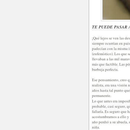
TE PUEDE PASAR A
¡Qué lejos se ven las de
siempre ocurrían en paíse
padecían con la misma i
(eufemístico). Los que s
llevaban a las mil marav
más que factible. Las pé
burbuja perfecta.
Ese pensamiento, creo q
realista, era una visión 
años hasta tal punto que
permanente.
Lo que antes era imposi
probable, casi seguro, q
fallaría. Es seguro que 
acostumbrarnos a ello y 
año perdió a su abuela,
niña.