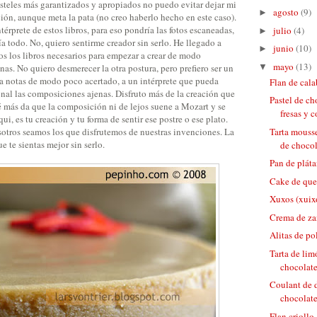
asteles más garantizados y apropiados no puedo evitar dejar mi
agosto
(9)
►
ión, aunque meta la pata (no creo haberlo hecho en este caso).
térprete de estos libros, para eso pondría las fotos escaneadas,
julio
(4)
►
ía todo. No, quiero sentirme creador sin serlo. He llegado a
junio
(10)
►
os los libros necesarios para empezar a crear de modo
mayo
(13)
▼
nas. No quiero desmerecer la otra postura, pero prefiero ser un
 notas de modo poco acertado, a un intérprete que pueda
Flan de cal
nal las composiciones ajenas. Disfruto más de la creación que
Pastel de c
é más da que la composición ni de lejos suene a Mozart y se
fresas y c
i, es tu creación y tu forma de sentir ese postre o ese plato.
otros seamos los que disfrutemos de nuestras invenciones. La
Tarta mousse
e te sientas mejor sin serlo.
de chocola
Pan de plát
Cake de que
Xuxos (xuix
Crema de za
Alitas de po
Tarta de lim
chocolate
Coulant de d
chocolate
Flan criollo