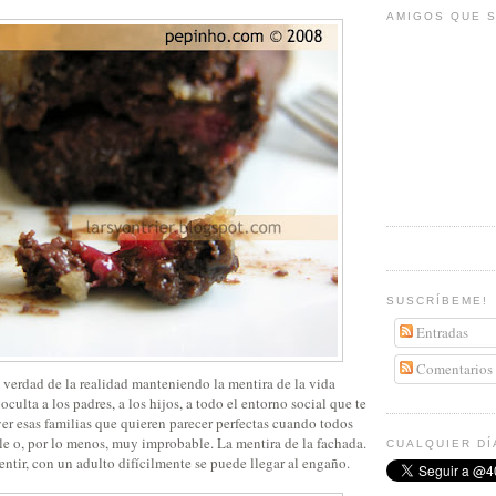
AMIGOS QUE S
SUSCRÍBEME!
Entradas
Comentarios
 verdad de la realidad manteniendo la mentira de la vida
oculta a los padres, a los hijos, a todo el entorno social que te
er esas familias que quieren parecer perfectas cuando todos
e o, por lo menos, muy improbable. La mentira de la fachada.
CUALQUIER DÍ
ntir, con un adulto difícilmente se puede llegar al engaño.