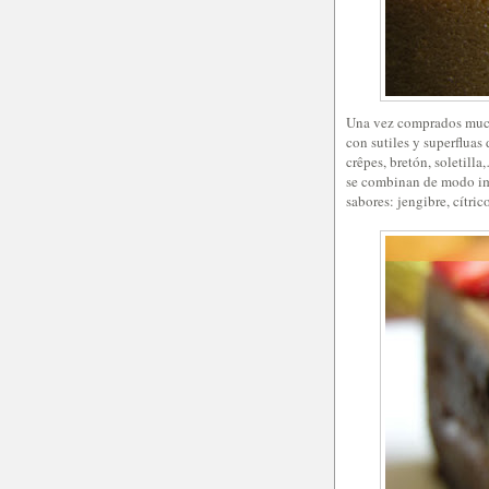
Una vez comprados mucho
con sutiles y superfluas 
crêpes, bretón, soletill
se combinan de modo ima
sabores: jengibre, cítric