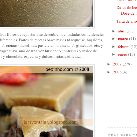
Dulce de lec
Doce de le
Tarta de arr
abril
(11)
►
s libros de repostería se descubren demasiadas coincidencias
marzo
(11)
►
diferencias. Partes de recetas base: masas (dacquoise, hojaldres,
a,…), cremas (muselinas, pastelera, mousses,…), glaseados, etc. y
febrero
(12
►
ginativo, más de una vez buscando contrastes y realce de
enero
(13)
►
os y chocolate, especias y dulces, frutas exóticas...
2007
(279)
►
2006
(4)
►
IDEAS PARA C