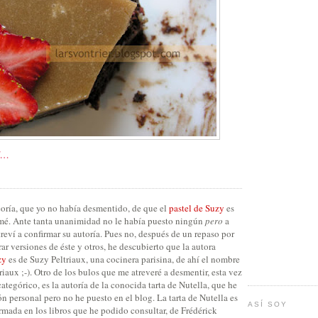
E…
teoría, que yo no había desmentido, de que el
pastel de Suzy
es
rmé. Ante tanta unanimidad no le había puesto ningún
pero
a
reví a confirmar su autoría. Pues no, después de un repaso por
ar versiones de éste y otros, he descubierto que la autora
zy
es de Suzy Peltriaux, una cocinera parisina, de ahí el nombre
triaux ;-). Otro de los bulos que me atreveré a desmentir, esta vez
tegórico, es la autoría de la conocida tarta de Nutella, que he
n personal pero no he puesto en el blog. La tarta de Nutella es
ASÍ SOY
firmada en los libros que he podido consultar, de Frédérick