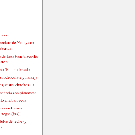
abaza
hocolate de Nancy con
obertur...
 de fresa (con bizcocho
te s...
ano (Banana bread)
so, chocolate y naranja
os, susús, chuchos…)
nahoria con picatostes
llo a la barbacoa
ón con trazas de
 negro (fría)
ulce de leche (y
)