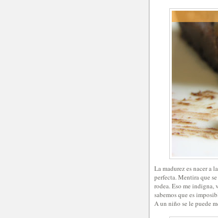
La madurez es nacer a la
perfecta. Mentira que se 
rodea. Eso me indigna, v
sabemos que es imposibl
A un niño se le puede me