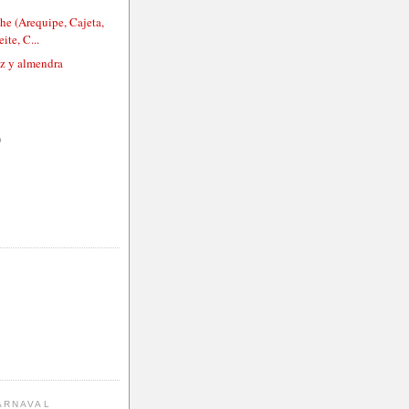
he (Arequipe, Cajeta,
ite, C...
oz y almendra
)
ARNAVAL