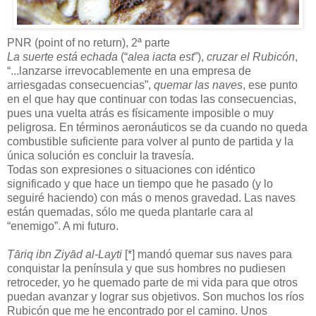
PNR (point of no return), 2ª parte
La suerte está echada
(“
alea iacta est
”),
cruzar el Rubicón
,
“...lanzarse irrevocablemente en una empresa de
arriesgadas consecuencias”,
quemar las naves
, ese punto
en el que hay que continuar con todas las consecuencias,
pues una vuelta atrás es físicamente imposible o muy
peligrosa. En términos aeronáuticos se da cuando no queda
combustible suficiente para volver al punto de partida y la
única solución es concluir la travesía.
Todas son expresiones o situaciones con idéntico
significado y que hace un tiempo que he pasado (y lo
seguiré haciendo) con más o menos gravedad. Las naves
están quemadas, sólo me queda plantarle cara al
“enemigo”. A mi futuro.
Ṭāriq ibn Ziyād al-Layti
[*] mandó quemar sus naves para
conquistar la península y que sus hombres no pudiesen
retroceder, yo he quemado parte de mi vida para que otros
puedan avanzar y lograr sus objetivos. Son muchos los ríos
Rubicón que me he encontrado por el camino. Unos