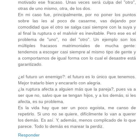
motivado ese fracaso. Unas veces será culpa del "otro",
otras de uno mismo, otra, de los dos.
En mi caso fue, principalmente, por no poner los puntos
sobre las íes al poco de casarme, vas dejando por
comodidad que el otro se salga casi siempre con la suya y
al final la ruptura o el malvivir es inevitable. Pero ese es el
problema de "uno", no del "otro". Un ejemplo son los
múltiples fracasos matrimoniales de mucha gente:
tendemos a escoger casi siempre al mismo tipo de gente y
a comportarnos de igual forma con lo cual el desastre está
garantizado.
¿el futuro un enemigo?: el futuro es lo único que tenemos.
Mejor tratarlo bien y encararlo con alegria.
¿la ruptura afecta a alguien más que la pareja?, pues va a
ser que no, salvo que se tengan hijos, y a los demás, si les
afecta, es su problema.
Es la vida hay que ser un poco egoista, me canso de
repetirlo. Si uno no se quiere, difícilmente lo van a querer
los demás. Es así. Y, además, menos complicado de lo que
parece. Todo lo demás es marear la perdiz.
Responder