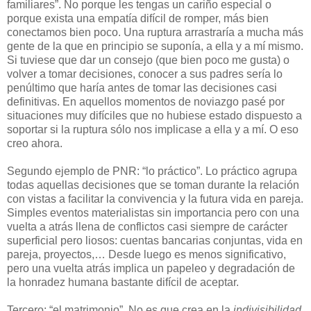
familiares”. No porque les tengas un cariño especial o
porque exista una empatía difícil de romper, más bien
conectamos bien poco. Una ruptura arrastraría a mucha más
gente de la que en principio se suponía, a ella y a mí mismo.
Si tuviese que dar un consejo (que bien poco me gusta) o
volver a tomar decisiones, conocer a sus padres sería lo
penúltimo que haría antes de tomar las decisiones casi
definitivas. En aquellos momentos de noviazgo pasé por
situaciones muy difíciles que no hubiese estado dispuesto a
soportar si la ruptura sólo nos implicase a ella y a mí. O eso
creo ahora.
Segundo ejemplo de PNR: “lo práctico”. Lo práctico agrupa
todas aquellas decisiones que se toman durante la relación
con vistas a facilitar la convivencia y la futura vida en pareja.
Simples eventos materialistas sin importancia pero con una
vuelta a atrás llena de conflictos casi siempre de carácter
superficial pero liosos: cuentas bancarias conjuntas, vida en
pareja, proyectos,… Desde luego es menos significativo,
pero una vuelta atrás implica un papeleo y degradación de
la honradez humana bastante difícil de aceptar.
Tercero: “el matrimonio”. No es que crea en la
indivisibilidad