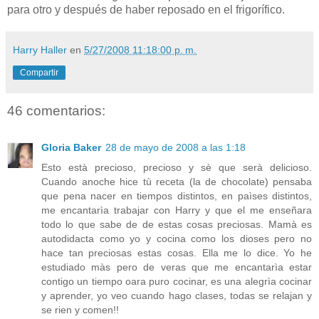
para otro y después de haber reposado en el frigorífico.
Harry Haller
en
5/27/2008 11:18:00 p. m.
Compartir
46 comentarios:
Gloria Baker
28 de mayo de 2008 a las 1:18
Esto està precioso, precioso y sè que serà delicioso.
Cuando anoche hice tù receta (la de chocolate) pensaba
que pena nacer en tiempos distintos, en paìses distintos,
me encantarìa trabajar con Harry y que el me enseñara
todo lo que sabe de de estas cosas preciosas. Mamà es
autodidacta como yo y cocina como los dioses pero no
hace tan preciosas estas cosas. Ella me lo dice. Yo he
estudiado màs pero de veras que me encantarìa estar
contigo un tiempo oara puro cocinar, es una alegrìa cocinar
y aprender, yo veo cuando hago clases, todas se relajan y
se rien y comen!!