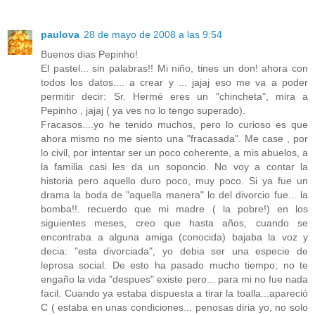
paulova
28 de mayo de 2008 a las 9:54
Buenos dias Pepinho!
El pastel... sin palabras!! Mi niño, tines un don! ahora con
todos los datos.... a crear y ... jajaj eso me va a poder
permitir decir: Sr. Hermé eres un "chincheta", mira a
Pepinho , jajaj ( ya ves no lo tengo superado).
Fracasos....yo he tenido muchos, pero lo curioso es que
ahora mismo no me siento una "fracasada". Me case , por
lo civil, por intentar ser un poco coherente, a mis abuelos, a
la familia casi les da un soponcio. No voy a contar la
historia pero aquello duro poco, muy poco. Si ya fue un
drama la boda de "aquella manera" lo del divorcio fue... la
bomba!!. recuerdo que mi madre ( la pobre!) en los
siguientes meses, creo que hasta años, cuando se
encontraba a alguna amiga (conocida) bajaba la voz y
decia: "esta divorciada", yo debia ser una especie de
leprosa social. De esto ha pasado mucho tiempo; no te
engaño la vida "despues" existe pero... para mi no fue nada
facil. Cuando ya estaba dispuesta a tirar la toalla...apareció
C ( estaba en unas condiciones... penosas diria yo, no solo