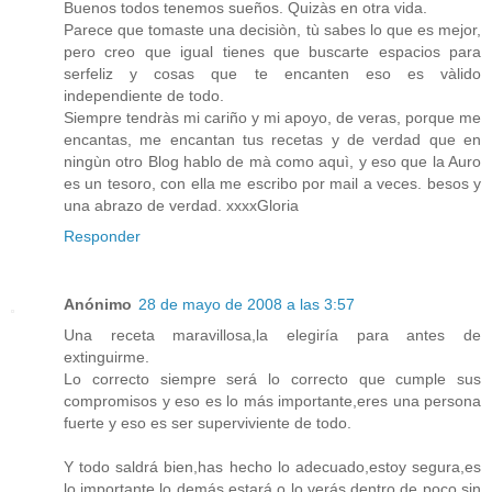
Buenos todos tenemos sueños. Quizàs en otra vida.
Parece que tomaste una decisiòn, tù sabes lo que es mejor,
pero creo que igual tienes que buscarte espacios para
serfeliz y cosas que te encanten eso es vàlido
independiente de todo.
Siempre tendràs mi cariño y mi apoyo, de veras, porque me
encantas, me encantan tus recetas y de verdad que en
ningùn otro Blog hablo de mà como aquì, y eso que la Auro
es un tesoro, con ella me escribo por mail a veces. besos y
una abrazo de verdad. xxxxGloria
Responder
Anónimo
28 de mayo de 2008 a las 3:57
Una receta maravillosa,la elegiría para antes de
extinguirme.
Lo correcto siempre será lo correcto que cumple sus
compromisos y eso es lo más importante,eres una persona
fuerte y eso es ser superviviente de todo.
Y todo saldrá bien,has hecho lo adecuado,estoy segura,es
lo importante,lo demás estará o lo verás dentro de poco sin