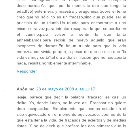
desconocida.Así que, por lo menos te diré que tengo tu
edad(35),entermera y maestra y aragonesa.Sobre el tema
creo que,no sólo no es un fracaso,sino que puede ser el
principio de un triunfo.Un triunfo para encontrarse a uno
mismo otra vez,para intentar recuperar lo que se perdió en
el camino,para volver a sentir lo que tanto
anhelábamos,para recibir de nuevo aquello que eran
incapaces de darnos.En fín,un triunfo para que la vida
merezca ser vivida porque, a pesar de que se dice que "la
vida es muy corta",el día a día sin ilusión que no nos aporta
nada, resulta horriblemente interminable.
Responder
Anónimo
28 de mayo de 2008 a las 11:17
jejeje, parece que decir la palabra "fracaso" es casi un
delito. Yo, desde luego, no lo veo asi. Fracasar no quiere
decir incapacidad. Simplemente que hemos estado en el
sitio equivocado en el momento equivocado. Joé, es de lo
que está llena la vida, de fracasos de aciertos y de medias
tintas. Y he de decir que prefiero los dos primeros que lo