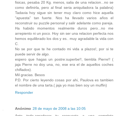
fisicas, pesaba 20 Kg. menos, salia de una relacion...no se
como definirla, pero al final seria aniquiladora la palabra)
Tadavia hoy sigue sin tener muy claro como hice aquella
"apuesta" tan fuerte. Nos ha llevado varios años el
reconstruir su puzzle personal y salir adelante como pareja.
Ha habido momentos realmente duros pero...no me
arrepiento ni un poco. Hoy sin ser una relacion perfecta nos
hemos equilibrado los dos y es.. muy agradable la vida con
C.
No se por que te he contado mi vida a plazos!, por si te
puede servir de algo.
espero que hagas un postre:superbe!!, tiembla Pierre!! (
jaja Pierre no doy una, no, ese era el de aquellos coches
chiflados).
Mil gracias. Besos
P.D. Por cierto leyendo cosas por ahi, Paulova es tambien
el nombre de una tarta.( jaja yo mas bien soy un muffin)
Responder
Anónimo
28 de mayo de 2008 a las 10:05
Ante todo,agradecer tu respuesta a una completa