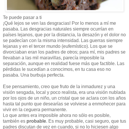
Te puede pasar a ti
¡Qué lejos se ven las desgracias! Por lo menos a mí me
pasaba. Las desgracias naturales siempre ocurrían en
países lejanos, que por la distancia, la desazón y el dolor no
se padecían con la misma intensidad. Las guerras siempre
lejanas y en el tercer mundo (eufemístico). Los que se
divorciaban eran los padres de otros; para mí, mis padres se
llevaban a las mil maravillas, parecía imposible la
separación, aunque en realidad fuese más que factible. Las
pérdidas le sucedían a conocimos, en tu casa eso no
pasaba. Una burbuja perfecta.
Ese pensamiento, creo que fruto de la inmadurez y una
visión sesgada, local y poco realista, era una visión nublada
por los ojos de un niño, un cristal que se aclara con los años
hasta tal punto que desearías se volviese a enmohecer para
vivir en la ceguera permanente.
Lo que antes era imposible ahora no sólo es posible,
también es
probable
. Es muy probable, casi seguro, que tus
padres discutan de vez en cuando, si no lo hiciesen algo