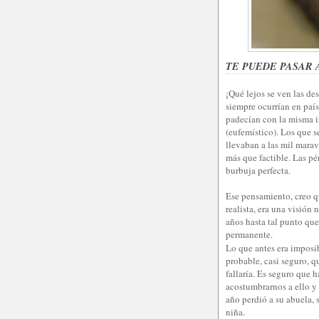
TE PUEDE PASAR A
¡Qué lejos se ven las de
siempre ocurrían en paíse
padecían con la misma i
(eufemístico). Los que s
llevaban a las mil marav
más que factible. Las pé
burbuja perfecta.
Ese pensamiento, creo q
realista, era una visión 
años hasta tal punto que
permanente.
Lo que antes era imposi
probable, casi seguro, q
fallaría. Es seguro que 
acostumbrarnos a ello y 
año perdió a su abuela,
niña.