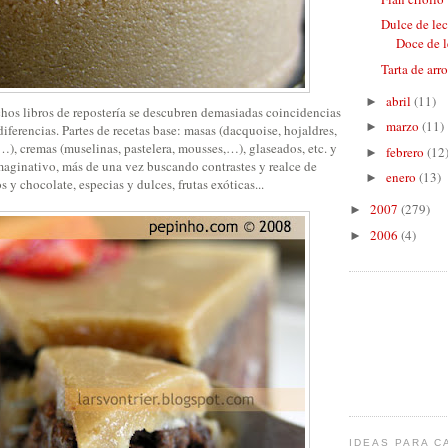
Dulce de lec
Doce de le
Tarta de arr
abril
(11)
►
s libros de repostería se descubren demasiadas coincidencias
marzo
(11)
►
diferencias. Partes de recetas base: masas (dacquoise, hojaldres,
a,…), cremas (muselinas, pastelera, mousses,…), glaseados, etc. y
febrero
(12
►
ginativo, más de una vez buscando contrastes y realce de
enero
(13)
►
os y chocolate, especias y dulces, frutas exóticas...
2007
(279)
►
2006
(4)
►
IDEAS PARA C