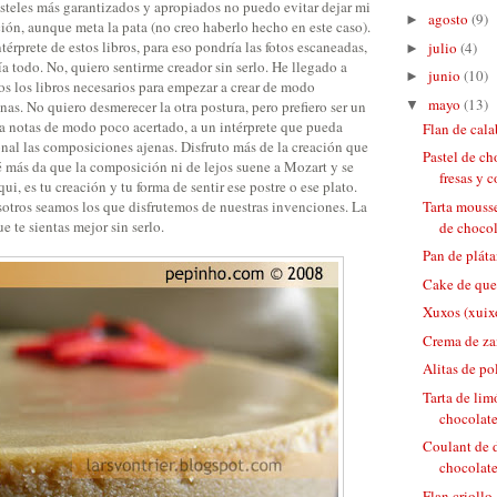
asteles más garantizados y apropiados no puedo evitar dejar mi
agosto
(9)
►
ión, aunque meta la pata (no creo haberlo hecho en este caso).
térprete de estos libros, para eso pondría las fotos escaneadas,
julio
(4)
►
ía todo. No, quiero sentirme creador sin serlo. He llegado a
junio
(10)
►
os los libros necesarios para empezar a crear de modo
mayo
(13)
▼
nas. No quiero desmerecer la otra postura, pero prefiero ser un
 notas de modo poco acertado, a un intérprete que pueda
Flan de cal
nal las composiciones ajenas. Disfruto más de la creación que
Pastel de c
é más da que la composición ni de lejos suene a Mozart y se
fresas y c
i, es tu creación y tu forma de sentir ese postre o ese plato.
otros seamos los que disfrutemos de nuestras invenciones. La
Tarta mousse
e te sientas mejor sin serlo.
de chocola
Pan de plát
Cake de que
Xuxos (xuix
Crema de za
Alitas de po
Tarta de lim
chocolate
Coulant de d
chocolate
Flan criollo