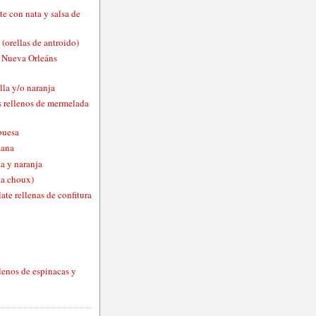
te con nata y salsa de
 (orellas de antroido)
o Nueva Orleáns
lla y/o naranja
 rellenos de mermelada
buesa
zana
a y naranja
ta choux)
ate rellenas de confitura
lenos de espinacas y