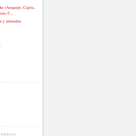
he (Arequipe, Cajeta,
ite, C...
oz y almendra
)
ARNAVAL