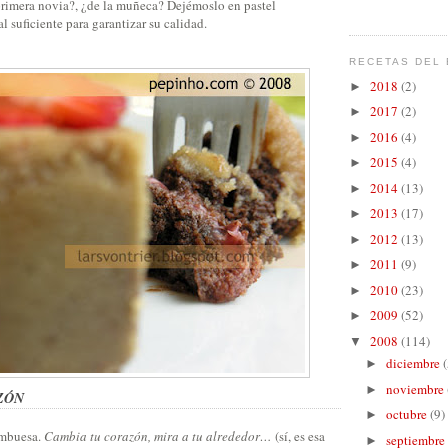
primera novia?, ¿de la muñeca? Dejémoslo en pastel
al suficiente para garantizar su calidad.
RECETAS DEL 
2018
(2)
►
2017
(2)
►
2016
(4)
►
2015
(4)
►
2014
(13)
►
2013
(17)
►
2012
(13)
►
2011
(9)
►
2010
(23)
►
2009
(52)
►
2008
(114)
▼
diciembre
(
►
noviembre
►
ZÓN
octubre
(9)
►
rambuesa.
Cambia tu corazón, mira a tu alrededor…
(sí, es esa
septiembre
►