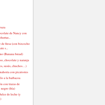
abaza
hocolate de Nancy con
obertur...
 de fresa (con bizcocho
te s...
ano (Banana bread)
so, chocolate y naranja
os, susús, chuchos…)
nahoria con picatostes
llo a la barbacoa
ón con trazas de
 negro (fría)
ulce de leche (y
)