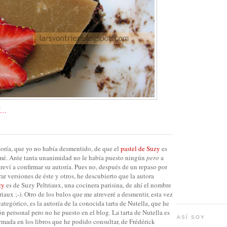
E…
teoría, que yo no había desmentido, de que el
pastel de Suzy
es
rmé. Ante tanta unanimidad no le había puesto ningún
pero
a
reví a confirmar su autoría. Pues no, después de un repaso por
ar versiones de éste y otros, he descubierto que la autora
zy
es de Suzy Peltriaux, una cocinera parisina, de ahí el nombre
triaux ;-). Otro de los bulos que me atreveré a desmentir, esta vez
tegórico, es la autoría de la conocida tarta de Nutella, que he
n personal pero no he puesto en el blog. La tarta de Nutella es
ASÍ SOY
firmada en los libros que he podido consultar, de Frédérick