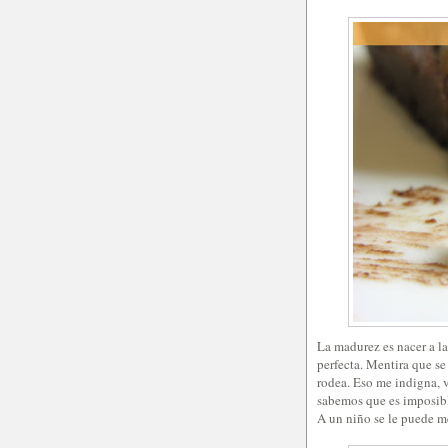
La madurez es nacer a la
perfecta. Mentira que se 
rodea. Eso me indigna, v
sabemos que es imposibl
A un niño se le puede me