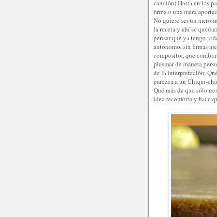
canción) Hasta en los p
firma o una mera aportac
No quiero ser un mero in
la receta y ahí se quedar
pensar que ya tengo tod
autónomo, sin firmas aje
compositor, que combina
plasmar de manera perso
de la interpretación. Qu
parezca a un Chiqui-chiqu
Qué más da que sólo nos
idea reconforta y hace qu