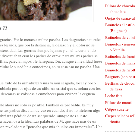
Filloas de chocola
chocolate
Orejas de carnaval
Buñuelos al estil
 TI
(Beignets)
Buñuelos de vaini
sgracias! Por lo menos a mí me pasaba. Las desgracias naturales
Buñuelos vieneses
s lejanos, que por la distancia, la desazón y el dolor no se
o Nutella
ntensidad. Las guerras siempre lejanas y en el tercer mundo
e divorciaban eran los padres de otros; para mí, mis padres se
Buñuelos de fram
illas, parecía imposible la separación, aunque en realidad fuese
Buñuelos de man
rdidas le sucedían a conocimos, en tu casa eso no pasaba. Una
Buñuelos de ricott
Beignets (con pas
ue fruto de la inmadurez y una visión sesgada, local y poco
Berlinas de chocol
nublada por los ojos de un niño, un cristal que se aclara con los
de fresa
 desearías se volviese a enmohecer para vivir en la ceguera
Leche frita
Filloas de mamá
probable
ble ahora no sólo es posible, también es
. Es muy
Crêpes suzette
ue tus padres discutan de vez en cuando, si no lo hiciesen algo
habrá una pérdida de un ser querido, aunque nos cueste
Crêpes salados rel
a hacernos a la idea. Las palabras de M, que hace más de un
ricotta
 son reveladoras: “pensaba que mis abuelos era inmortales”. Una