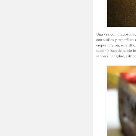
Una vez comprados mucho
con sutiles y superfluas 
crêpes, bretón, soletill
se combinan de modo ima
sabores: jengibre, cítric