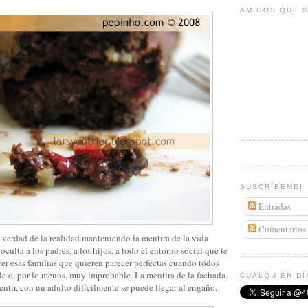
AMIGOS QUE S
SUSCRÍBEME!
Entradas
Comentarios
 verdad de la realidad manteniendo la mentira de la vida
oculta a los padres, a los hijos, a todo el entorno social que te
er esas familias que quieren parecer perfectas cuando todos
e o, por lo menos, muy improbable. La mentira de la fachada.
CUALQUIER DÍ
ntir, con un adulto difícilmente se puede llegar al engaño.