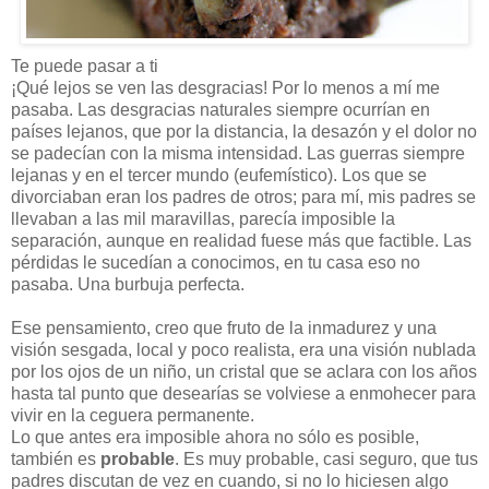
Te puede pasar a ti
¡Qué lejos se ven las desgracias! Por lo menos a mí me
pasaba. Las desgracias naturales siempre ocurrían en
países lejanos, que por la distancia, la desazón y el dolor no
se padecían con la misma intensidad. Las guerras siempre
lejanas y en el tercer mundo (eufemístico). Los que se
divorciaban eran los padres de otros; para mí, mis padres se
llevaban a las mil maravillas, parecía imposible la
separación, aunque en realidad fuese más que factible. Las
pérdidas le sucedían a conocimos, en tu casa eso no
pasaba. Una burbuja perfecta.
Ese pensamiento, creo que fruto de la inmadurez y una
visión sesgada, local y poco realista, era una visión nublada
por los ojos de un niño, un cristal que se aclara con los años
hasta tal punto que desearías se volviese a enmohecer para
vivir en la ceguera permanente.
Lo que antes era imposible ahora no sólo es posible,
también es
probable
. Es muy probable, casi seguro, que tus
padres discutan de vez en cuando, si no lo hiciesen algo