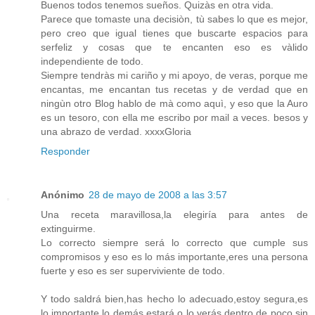
Buenos todos tenemos sueños. Quizàs en otra vida.
Parece que tomaste una decisiòn, tù sabes lo que es mejor,
pero creo que igual tienes que buscarte espacios para
serfeliz y cosas que te encanten eso es vàlido
independiente de todo.
Siempre tendràs mi cariño y mi apoyo, de veras, porque me
encantas, me encantan tus recetas y de verdad que en
ningùn otro Blog hablo de mà como aquì, y eso que la Auro
es un tesoro, con ella me escribo por mail a veces. besos y
una abrazo de verdad. xxxxGloria
Responder
Anónimo
28 de mayo de 2008 a las 3:57
Una receta maravillosa,la elegiría para antes de
extinguirme.
Lo correcto siempre será lo correcto que cumple sus
compromisos y eso es lo más importante,eres una persona
fuerte y eso es ser superviviente de todo.
Y todo saldrá bien,has hecho lo adecuado,estoy segura,es
lo importante,lo demás estará o lo verás dentro de poco sin