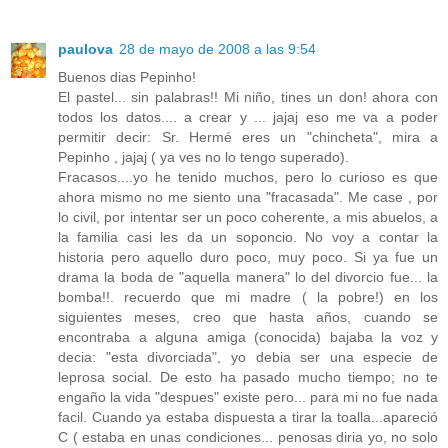
paulova
28 de mayo de 2008 a las 9:54
Buenos dias Pepinho!
El pastel... sin palabras!! Mi niño, tines un don! ahora con
todos los datos.... a crear y ... jajaj eso me va a poder
permitir decir: Sr. Hermé eres un "chincheta", mira a
Pepinho , jajaj ( ya ves no lo tengo superado).
Fracasos....yo he tenido muchos, pero lo curioso es que
ahora mismo no me siento una "fracasada". Me case , por
lo civil, por intentar ser un poco coherente, a mis abuelos, a
la familia casi les da un soponcio. No voy a contar la
historia pero aquello duro poco, muy poco. Si ya fue un
drama la boda de "aquella manera" lo del divorcio fue... la
bomba!!. recuerdo que mi madre ( la pobre!) en los
siguientes meses, creo que hasta años, cuando se
encontraba a alguna amiga (conocida) bajaba la voz y
decia: "esta divorciada", yo debia ser una especie de
leprosa social. De esto ha pasado mucho tiempo; no te
engaño la vida "despues" existe pero... para mi no fue nada
facil. Cuando ya estaba dispuesta a tirar la toalla...apareció
C ( estaba en unas condiciones... penosas diria yo, no solo