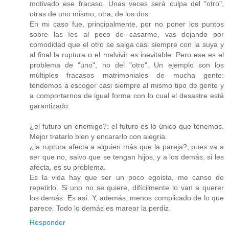
motivado ese fracaso. Unas veces será culpa del "otro",
otras de uno mismo, otra, de los dos.
En mi caso fue, principalmente, por no poner los puntos
sobre las íes al poco de casarme, vas dejando por
comodidad que el otro se salga casi siempre con la suya y
al final la ruptura o el malvivir es inevitable. Pero ese es el
problema de "uno", no del "otro". Un ejemplo son los
múltiples fracasos matrimoniales de mucha gente:
tendemos a escoger casi siempre al mismo tipo de gente y
a comportarnos de igual forma con lo cual el desastre está
garantizado.
¿el futuro un enemigo?: el futuro es lo único que tenemos.
Mejor tratarlo bien y encararlo con alegria.
¿la ruptura afecta a alguien más que la pareja?, pues va a
ser que no, salvo que se tengan hijos, y a los demás, si les
afecta, es su problema.
Es la vida hay que ser un poco egoista, me canso de
repetirlo. Si uno no se quiere, difícilmente lo van a querer
los demás. Es así. Y, además, menos complicado de lo que
parece. Todo lo demás es marear la perdiz.
Responder