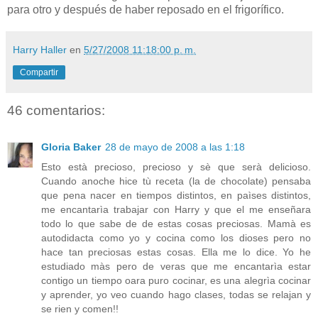
para otro y después de haber reposado en el frigorífico.
Harry Haller
en
5/27/2008 11:18:00 p. m.
Compartir
46 comentarios:
Gloria Baker
28 de mayo de 2008 a las 1:18
Esto està precioso, precioso y sè que serà delicioso.
Cuando anoche hice tù receta (la de chocolate) pensaba
que pena nacer en tiempos distintos, en paìses distintos,
me encantarìa trabajar con Harry y que el me enseñara
todo lo que sabe de de estas cosas preciosas. Mamà es
autodidacta como yo y cocina como los dioses pero no
hace tan preciosas estas cosas. Ella me lo dice. Yo he
estudiado màs pero de veras que me encantarìa estar
contigo un tiempo oara puro cocinar, es una alegrìa cocinar
y aprender, yo veo cuando hago clases, todas se relajan y
se rien y comen!!