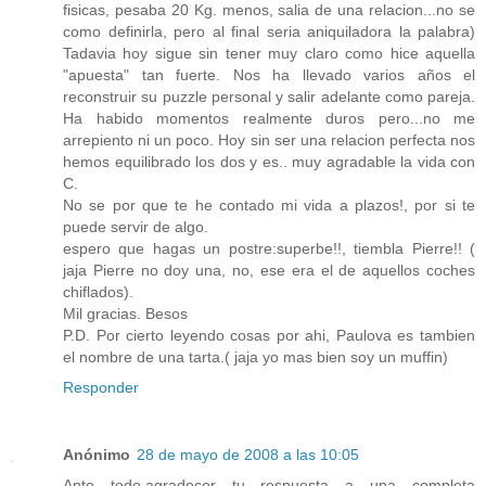
fisicas, pesaba 20 Kg. menos, salia de una relacion...no se
como definirla, pero al final seria aniquiladora la palabra)
Tadavia hoy sigue sin tener muy claro como hice aquella
"apuesta" tan fuerte. Nos ha llevado varios años el
reconstruir su puzzle personal y salir adelante como pareja.
Ha habido momentos realmente duros pero...no me
arrepiento ni un poco. Hoy sin ser una relacion perfecta nos
hemos equilibrado los dos y es.. muy agradable la vida con
C.
No se por que te he contado mi vida a plazos!, por si te
puede servir de algo.
espero que hagas un postre:superbe!!, tiembla Pierre!! (
jaja Pierre no doy una, no, ese era el de aquellos coches
chiflados).
Mil gracias. Besos
P.D. Por cierto leyendo cosas por ahi, Paulova es tambien
el nombre de una tarta.( jaja yo mas bien soy un muffin)
Responder
Anónimo
28 de mayo de 2008 a las 10:05
Ante todo,agradecer tu respuesta a una completa