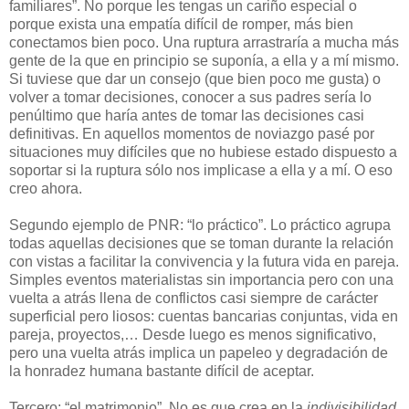
familiares”. No porque les tengas un cariño especial o
porque exista una empatía difícil de romper, más bien
conectamos bien poco. Una ruptura arrastraría a mucha más
gente de la que en principio se suponía, a ella y a mí mismo.
Si tuviese que dar un consejo (que bien poco me gusta) o
volver a tomar decisiones, conocer a sus padres sería lo
penúltimo que haría antes de tomar las decisiones casi
definitivas. En aquellos momentos de noviazgo pasé por
situaciones muy difíciles que no hubiese estado dispuesto a
soportar si la ruptura sólo nos implicase a ella y a mí. O eso
creo ahora.
Segundo ejemplo de PNR: “lo práctico”. Lo práctico agrupa
todas aquellas decisiones que se toman durante la relación
con vistas a facilitar la convivencia y la futura vida en pareja.
Simples eventos materialistas sin importancia pero con una
vuelta a atrás llena de conflictos casi siempre de carácter
superficial pero liosos: cuentas bancarias conjuntas, vida en
pareja, proyectos,… Desde luego es menos significativo,
pero una vuelta atrás implica un papeleo y degradación de
la honradez humana bastante difícil de aceptar.
Tercero: “el matrimonio”. No es que crea en la
indivisibilidad