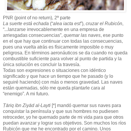
PNR (point of no return), 2ª parte
La suerte está echada
(“
alea iacta est
”),
cruzar el Rubicón
,
“...lanzarse irrevocablemente en una empresa de
arriesgadas consecuencias”,
quemar las naves
, ese punto
en el que hay que continuar con todas las consecuencias,
pues una vuelta atrás es físicamente imposible o muy
peligrosa. En términos aeronáuticos se da cuando no queda
combustible suficiente para volver al punto de partida y la
única solución es concluir la travesía.
Todas son expresiones o situaciones con idéntico
significado y que hace un tiempo que he pasado (y lo
seguiré haciendo) con más o menos gravedad. Las naves
están quemadas, sólo me queda plantarle cara al
“enemigo”. A mi futuro.
Ṭāriq ibn Ziyād al-Layti
[*] mandó quemar sus naves para
conquistar la península y que sus hombres no pudiesen
retroceder, yo he quemado parte de mi vida para que otros
puedan avanzar y lograr sus objetivos. Son muchos los ríos
Rubicón que me he encontrado por el camino. Unos