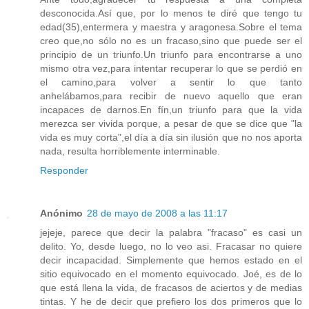
desconocida.Así que, por lo menos te diré que tengo tu
edad(35),entermera y maestra y aragonesa.Sobre el tema
creo que,no sólo no es un fracaso,sino que puede ser el
principio de un triunfo.Un triunfo para encontrarse a uno
mismo otra vez,para intentar recuperar lo que se perdió en
el camino,para volver a sentir lo que tanto
anhelábamos,para recibir de nuevo aquello que eran
incapaces de darnos.En fín,un triunfo para que la vida
merezca ser vivida porque, a pesar de que se dice que "la
vida es muy corta",el día a día sin ilusión que no nos aporta
nada, resulta horriblemente interminable.
Responder
Anónimo
28 de mayo de 2008 a las 11:17
jejeje, parece que decir la palabra "fracaso" es casi un
delito. Yo, desde luego, no lo veo asi. Fracasar no quiere
decir incapacidad. Simplemente que hemos estado en el
sitio equivocado en el momento equivocado. Joé, es de lo
que está llena la vida, de fracasos de aciertos y de medias
tintas. Y he de decir que prefiero los dos primeros que lo