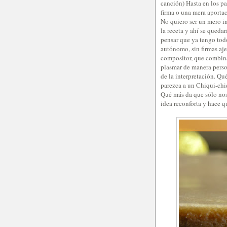
canción) Hasta en los p
firma o una mera aportac
No quiero ser un mero in
la receta y ahí se quedar
pensar que ya tengo tod
autónomo, sin firmas aje
compositor, que combina
plasmar de manera perso
de la interpretación. Qu
parezca a un Chiqui-chiqu
Qué más da que sólo nos
idea reconforta y hace qu