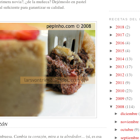
primera novia?, ¿de la muñeca? Dejémoslo en pastel
al suficiente para garantizar su calidad.
RECETAS DEL 
2018
(2)
►
2017
(2)
►
2016
(4)
►
2015
(4)
►
2014
(13)
►
2013
(17)
►
2012
(13)
►
2011
(9)
►
2010
(23)
►
2009
(52)
►
2008
(114)
▼
diciembre
(
►
noviembre
►
ZÓN
octubre
(9)
►
rambuesa.
Cambia tu corazón, mira a tu alrededor…
(sí, es esa
septiembre
►