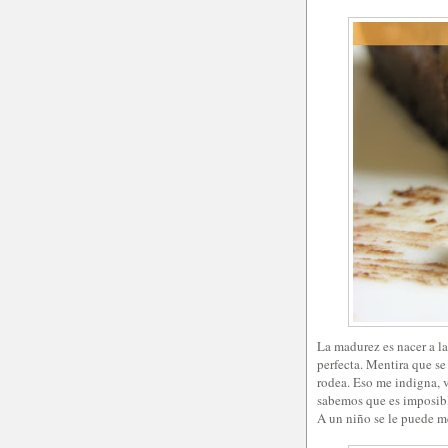
La madurez es nacer a la
perfecta. Mentira que se 
rodea. Eso me indigna, v
sabemos que es imposibl
A un niño se le puede me