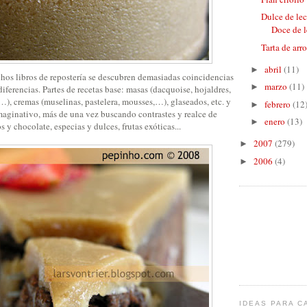
Dulce de lec
Doce de le
Tarta de arr
abril
(11)
►
s libros de repostería se descubren demasiadas coincidencias
marzo
(11)
►
diferencias. Partes de recetas base: masas (dacquoise, hojaldres,
a,…), cremas (muselinas, pastelera, mousses,…), glaseados, etc. y
febrero
(12
►
ginativo, más de una vez buscando contrastes y realce de
enero
(13)
►
os y chocolate, especias y dulces, frutas exóticas...
2007
(279)
►
2006
(4)
►
IDEAS PARA C