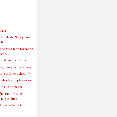
abaza
hocolate de Nancy con
obertur...
 de fresa (con bizcocho
te s...
ano (Banana bread)
so, chocolate y naranja
os, susús, chuchos…)
nahoria con picatostes
llo a la barbacoa
ón con trazas de
 negro (fría)
ulce de leche (y
)