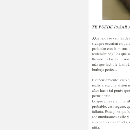
TE PUEDE PASAR A
¡Qué lejos se ven las de
siempre ocurrían en paíse
padecían con la misma i
(eufemístico). Los que s
llevaban a las mil marav
más que factible. Las pé
burbuja perfecta.
Ese pensamiento, creo q
realista, era una visión 
años hasta tal punto que
permanente.
Lo que antes era imposi
probable, casi seguro, q
fallaría. Es seguro que 
acostumbrarnos a ello y 
año perdió a su abuela,
niña.