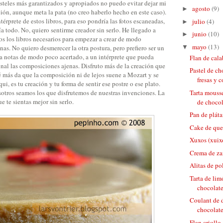
asteles más garantizados y apropiados no puedo evitar dejar mi
agosto
(9)
►
ión, aunque meta la pata (no creo haberlo hecho en este caso).
térprete de estos libros, para eso pondría las fotos escaneadas,
julio
(4)
►
ía todo. No, quiero sentirme creador sin serlo. He llegado a
junio
(10)
►
os los libros necesarios para empezar a crear de modo
mayo
(13)
▼
nas. No quiero desmerecer la otra postura, pero prefiero ser un
 notas de modo poco acertado, a un intérprete que pueda
Flan de cal
nal las composiciones ajenas. Disfruto más de la creación que
Pastel de c
é más da que la composición ni de lejos suene a Mozart y se
fresas y c
i, es tu creación y tu forma de sentir ese postre o ese plato.
otros seamos los que disfrutemos de nuestras invenciones. La
Tarta mousse
e te sientas mejor sin serlo.
de chocola
Pan de plát
Cake de que
Xuxos (xuix
Crema de za
Alitas de po
Tarta de lim
chocolate
Coulant de d
chocolate
Flan criollo