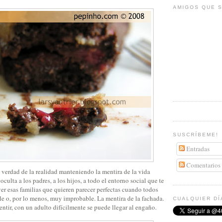
AMIGOS QUE S
SUSCRÍBEME!
Entradas
Comentarios
 verdad de la realidad manteniendo la mentira de la vida
oculta a los padres, a los hijos, a todo el entorno social que te
er esas familias que quieren parecer perfectas cuando todos
e o, por lo menos, muy improbable. La mentira de la fachada.
CUALQUIER DÍ
ntir, con un adulto difícilmente se puede llegar al engaño.