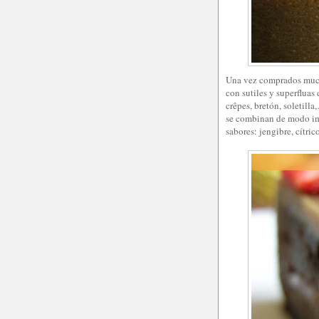
Una vez comprados mucho
con sutiles y superfluas 
crêpes, bretón, soletill
se combinan de modo ima
sabores: jengibre, cítric