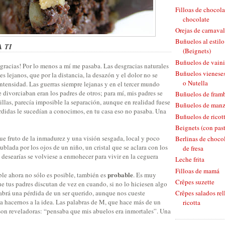
Filloas de chocola
chocolate
Orejas de carnaval
Buñuelos al estil
 TI
(Beignets)
Buñuelos de vaini
sgracias! Por lo menos a mí me pasaba. Las desgracias naturales
Buñuelos vieneses
s lejanos, que por la distancia, la desazón y el dolor no se
o Nutella
ntensidad. Las guerras siempre lejanas y en el tercer mundo
e divorciaban eran los padres de otros; para mí, mis padres se
Buñuelos de fram
illas, parecía imposible la separación, aunque en realidad fuese
Buñuelos de man
rdidas le sucedían a conocimos, en tu casa eso no pasaba. Una
Buñuelos de ricott
Beignets (con pas
ue fruto de la inmadurez y una visión sesgada, local y poco
Berlinas de chocol
nublada por los ojos de un niño, un cristal que se aclara con los
de fresa
 desearías se volviese a enmohecer para vivir en la ceguera
Leche frita
Filloas de mamá
probable
ble ahora no sólo es posible, también es
. Es muy
Crêpes suzette
ue tus padres discutan de vez en cuando, si no lo hiciesen algo
habrá una pérdida de un ser querido, aunque nos cueste
Crêpes salados rel
a hacernos a la idea. Las palabras de M, que hace más de un
ricotta
 son reveladoras: “pensaba que mis abuelos era inmortales”. Una