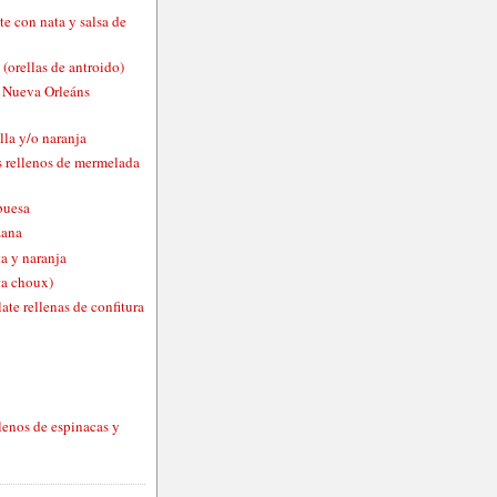
te con nata y salsa de
 (orellas de antroido)
o Nueva Orleáns
lla y/o naranja
 rellenos de mermelada
buesa
zana
a y naranja
ta choux)
ate rellenas de confitura
lenos de espinacas y