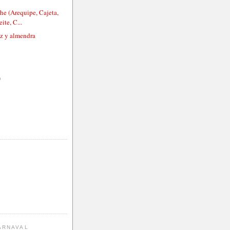
he (Arequipe, Cajeta,
ite, C...
oz y almendra
)
ARNAVAL