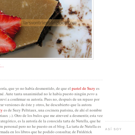
E…
teoría, que yo no había desmentido, de que el
pastel de Suzy
es
rmé. Ante tanta unanimidad no le había puesto ningún
pero
a
reví a confirmar su autoría. Pues no, después de un repaso por
ar versiones de éste y otros, he descubierto que la autora
zy
es de Suzy Peltriaux, una cocinera parisina, de ahí el nombre
triaux ;-). Otro de los bulos que me atreveré a desmentir, esta vez
tegórico, es la autoría de la conocida tarta de Nutella, que he
n personal pero no he puesto en el blog. La tarta de Nutella es
ASÍ SOY
firmada en los libros que he podido consultar, de Frédérick